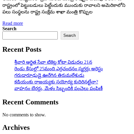
రాష్ట్రంలో పెట్టుబడులు పెట్టేందుకు ముందుకు రావాలని అమెరికాలోని
పలు సంస్థలను రాష్ట్ర సంక్షేమ శాఖా మంత్రి కొప్పుల
Read more
Search
Search
Recent Posts
శ్రీవారి ఆర్జిత సేవా టికెట్ల కోటా విడుదల 21న
రెండు కేసుల్లో 25మంది ఎర్రచందనం స్మగ్లర్లు అరెస్టు
గరుడారూఢుడై ఊరేగిన తిరుమలేశుడు
కడియంకు రాజయ్యకు సయోధ్య కుదిరినట్టేనా?
వాహ‌నం బేర‌ర్లు, మేళం సిబ్బందికి పంచెలు పంపిణీ
Recent Comments
No comments to show.
Archives