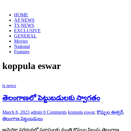
Skip
to
HOME
content
AP NEWS
TS NEWS
EXCLUSIVE
GENERAL
Movies
National
Features
koppula eswar
ts news
తెలంగాణలో పెట్టుబడులకు స్వాగతం
March 8, 2023
admin
0 Comments
koppula eswar
,
కొప్పుల ఈశ్వర్
,
తెలంగాణ పెట్టుబడులు
అమెరికా పర్యటనలో ప్రవాసులకు మంత్రి కొప్పుల పిలుపు తెలంగాణ