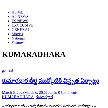
Skip
to
HOME
content
AP NEWS
TS NEWS
EXCLUSIVE
GENERAL
Movies
National
Features
KUMARADHARA
general
కుమారధార తీర్థ ముక్కోటికి విస్తృత ఏర్పాట్లు
March 6, 2023
March 6, 2023
admin
0 Comments
KUMARADHARA
,
కుమారధార
– యాత్రికుల కోసం అన్నప్రసాదం మరియు తాగునీరు సౌకర్యాలు –