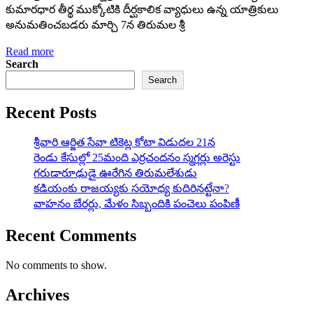
కుమారధార తీర్థ ముక్కోటికి దీర్ఘకాలిక వ్యాధులు ఉన్న యాత్రికులు
అనుమతించబడరు మార్చి 7న తిరుమల శ్రీ
Read more
Search
Search
Recent Posts
శ్రీవారి ఆర్జిత సేవా టికెట్ల కోటా విడుదల 21న
రెండు కేసుల్లో 25మంది ఎర్రచందనం స్మగ్లర్లు అరెస్టు
గరుడారూఢుడై ఊరేగిన తిరుమలేశుడు
కడియంకు రాజయ్యకు సయోధ్య కుదిరినట్టేనా?
వాహ‌నం బేర‌ర్లు, మేళం సిబ్బందికి పంచెలు పంపిణీ
Recent Comments
No comments to show.
Archives