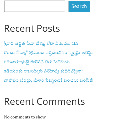
Search
Recent Posts
శ్రీవారి ఆర్జిత సేవా టికెట్ల కోటా విడుదల 21న
రెండు కేసుల్లో 25మంది ఎర్రచందనం స్మగ్లర్లు అరెస్టు
గరుడారూఢుడై ఊరేగిన తిరుమలేశుడు
కడియంకు రాజయ్యకు సయోధ్య కుదిరినట్టేనా?
వాహ‌నం బేర‌ర్లు, మేళం సిబ్బందికి పంచెలు పంపిణీ
Recent Comments
No comments to show.