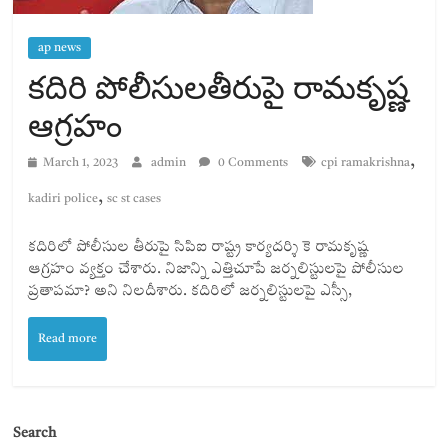
ap news
కదిరి పోలీసులతీరుపై రామకృష్ణ
ఆగ్రహం
,
March 1, 2023
admin
0 Comments
cpi ramakrishna
,
kadiri police
sc st cases
కదిరిలో పోలీసుల తీరుపై సిపిఐ రాష్ట్ర కార్యదర్శి కె రామకృష్ణ
ఆగ్రహం వ్యక్తం చేశారు. నిజాన్ని ఎత్తిచూపే జర్నలిస్టులపై పోలీసుల
ప్రతాపమా? అని నిలదీశారు. కదిరిలో జర్నలిస్టులపై ఎస్సీ,
Read more
Search