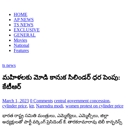
HOME
AP NEWS
TS NEWS
EXCLUSIVE
GENERAL
Movies
National
Features
ts news
మహిళలకు మోడి కానుక సిలిండర్ ధర పెంపు:
కేటీఆర్
March 1, 2023
0 Comments
central government concession
,
cylinder price
,
ktr
,
Narendra modi
,
women protest on cylinder price
భారత రాష్ట్ర సమితి మంత్రులు, ఎమ్మెల్యేలు, ఎమ్మెల్సీలు, జిల్లా
అధ్యక్షులతో పార్టీ వర్కింగ్ ప్రెసిడెంట్ కే. తారకరామారావు టెలీ కాన్ఫరెన్స్