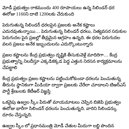
మోడీ ప్రభుత్వం రాకముందు 400 రూపాయలు ఉన్న సిలిండర్ ధర
ఈరోజు 1160ని దాటి 1200లకు చేరుకుంది
పెరుగుతున్న సిలిండర్ ధరలపైన ప్రజలకు అనేక కష్టాలు
ఎదురవుతున్నాయి… పెరుగుతున్న సిలిండర్ ధరలు, నిత్యవసర సరుకుల
పెరుగుదల పైన ప్రజల్లో తీవ్రమైన ఆగ్రహం ఉన్నది. ఈ ధరల పెరుగుదల
వలన ప్రజలు అనేక ఇబ్బందులను ఎదుర్కొంటున్నారు
ప్రజల కష్టాలను కేంద్ర ప్రభుత్వం దృష్టికి తీసుకువెళ్లే మాదిరిగా… కేంద్ర
ప్రభుత్వాన్ని నిలదీస్తూ ఎక్కడికక్కడ పెద్ద ఎత్తున నిరసన కార్యక్రమాలను
చేపట్టాలి
కేంద్ర ప్రభుత్వం ప్రజల కష్టాలను పట్టించుకోకుండా ధరలను పెంచుతున్న
తీరును స్థానికంగా మీడియా ద్వారా ప్రజలకు చేరేలా చూడాలని టిఆర్ఎస్
పార్టీ శ్రేణులకు కేటీఆర్ విజ్ఞప్తి
ఒకవైపు ఉజ్వల స్కీం పేరుతో మాయమాటలు చెప్పిన బిజెపి ప్రభుత్వం
ఈరోజు భారీగా సిలిండర్ ధరలను పెంచుతున్నది. వారిని సిలిండర్కు
దూరం చేస్తున్నది.
ఉజ్వల స్కీం లో ప్రధానమంత్రి మోడీ చేతుల మీదుగా లబ్ధి పొందిన