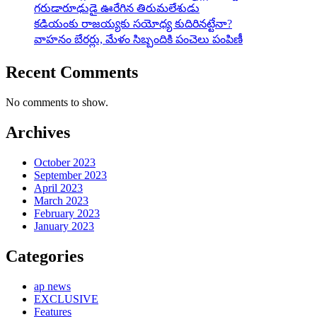
గరుడారూఢుడై ఊరేగిన తిరుమలేశుడు
కడియంకు రాజయ్యకు సయోధ్య కుదిరినట్టేనా?
వాహ‌నం బేర‌ర్లు, మేళం సిబ్బందికి పంచెలు పంపిణీ
Recent Comments
No comments to show.
Archives
October 2023
September 2023
April 2023
March 2023
February 2023
January 2023
Categories
ap news
EXCLUSIVE
Features