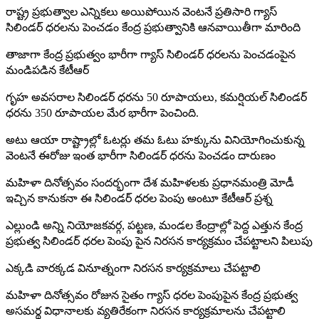
రాష్ట్ర ప్రభుత్వాల ఎన్నికలు అయిపోయిన వెంటనే ప్రతిసారి గ్యాస్
సిలిండర్ ధరలను పెంచడం కేంద్ర ప్రభుత్వానికి ఆనవాయితీగా మారింది
తాజాగా కేంద్ర ప్రభుత్వం భారీగా గ్యాస్ సిలిండర్ ధరలను పెంచడంపైన
మండిపడిన కేటీఆర్
గృహ అవసరాల సిలిండర్ ధరను 50 రూపాయలు, కమర్షియల్ సిలిండర్
ధరను 350 రూపాయల మేర భారీగా పెంచింది.
అటు ఆయా రాష్ట్రాల్లో ఓటర్లు తమ ఓటు హక్కును వినియోగించుకున్న
వెంటనే ఈరోజు ఇంత భారీగా సిలిండర్ ధరను పెంచడం దారుణం
మహిళా దినోత్సవం సందర్భంగా దేశ మహిళలకు ప్రధానమంత్రి మోడీ
ఇచ్చిన కానుకనా ఈ సిలిండర్ ధరల పెంపు అంటూ కేటీఆర్ ప్రశ్న
ఎల్లుండి అన్ని నియోజకవర్గ, పట్టణ, మండల కేంద్రాల్లో పెద్ద ఎత్తున కేంద్ర
ప్రభుత్వ సిలిండర్ ధరల పెంపు పైన నిరసన కార్యక్రమం చేపట్టాలని పిలుపు
ఎక్కడి వారక్కడ వినూత్నంగా నిరసన కార్యక్రమాలు చేపట్టాలి
మహిళా దినోత్సవం రోజున సైతం గ్యాస్ ధరల పెంపుపైన కేంద్ర ప్రభుత్వ
అసమర్థ విధానాలకు వ్యతిరేకంగా నిరసన కార్యక్రమాలను చేపట్టాలి