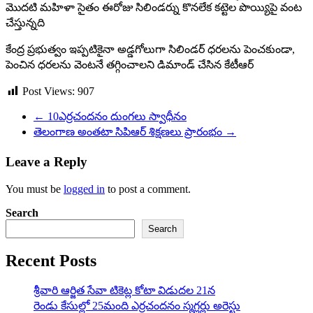
మొదటి మహిళా సైతం ఈరోజు సిలిండర్ను కొనలేక కట్టెల పొయ్యిపై వంట
చేస్తున్నది
కేంద్ర ప్రభుత్వం ఇప్పటికైనా అడ్డగోలుగా సిలిండర్ ధరలను పెంచకుండా,
పెంచిన ధరలను వెంటనే తగ్గించాలని డిమాండ్ చేసిన కేటీఆర్
Post Views:
907
←
10ఎర్రచందనం దుంగలు స్వాధీనం
తెలంగాణ అంతటా సిపిఆర్ శిక్షణలు ప్రారంభం
→
Leave a Reply
You must be
logged in
to post a comment.
Search
Search
Recent Posts
శ్రీవారి ఆర్జిత సేవా టికెట్ల కోటా విడుదల 21న
రెండు కేసుల్లో 25మంది ఎర్రచందనం స్మగ్లర్లు అరెస్టు