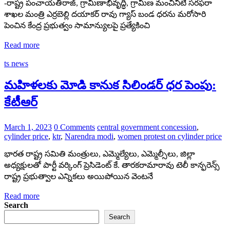
-రాష్ట్ర పంచాయ‌తీరాజ్‌, గ్రామీణాభివృద్ధి, గ్రామీణ మంచినీటి స‌ర‌ఫ‌రా
శాఖ‌ల మంత్రి ఎర్ర‌బెల్లి ద‌యాక‌ర్ రావు గ్యాస్ బండ ధ‌ర‌ను మ‌రోసారి
పెంచిన కేంద్ర ప్ర‌భుత్వం సామాన్యుల‌పై ప్ర‌త్యేకించి
Read more
ts news
మహిళలకు మోడి కానుక సిలిండర్ ధర పెంపు:
కేటీఆర్
March 1, 2023
0 Comments
central government concession
,
cylinder price
,
ktr
,
Narendra modi
,
women protest on cylinder price
భారత రాష్ట్ర సమితి మంత్రులు, ఎమ్మెల్యేలు, ఎమ్మెల్సీలు, జిల్లా
అధ్యక్షులతో పార్టీ వర్కింగ్ ప్రెసిడెంట్ కే. తారకరామారావు టెలీ కాన్ఫరెన్స్
రాష్ట్ర ప్రభుత్వాల ఎన్నికలు అయిపోయిన వెంటనే
Read more
Search
Search