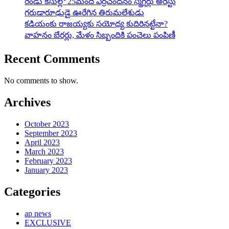
రెండు కేసుల్లో 25మంది ఎర్రచందనం స్మగ్లర్లు అరెస్టు
గరుడారూఢుడై ఊరేగిన తిరుమలేశుడు
కడియంకు రాజయ్యకు సయోధ్య కుదిరినట్టేనా?
వాహ‌నం బేర‌ర్లు, మేళం సిబ్బందికి పంచెలు పంపిణీ
Recent Comments
No comments to show.
Archives
October 2023
September 2023
April 2023
March 2023
February 2023
January 2023
Categories
ap news
EXCLUSIVE