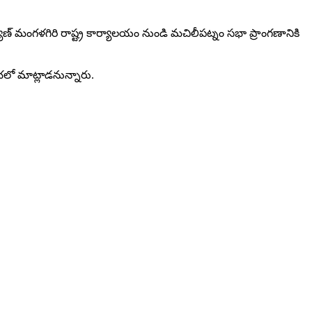
్ మంగళగిరి రాష్ట్ర కార్యాలయం నుండి మచిలీపట్నం సభా ప్రాంగణానికి
సభలో మాట్లాడనున్నారు.