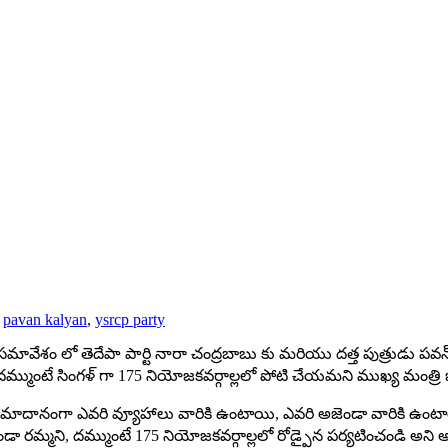
,
pavan kalyan
,
ysrcp party
్ సమావేశం లో తెదేపా పార్టి నారా చంద్రబాబు కు మరియు దత్త పుత్రుడు పవన
మ్ముంటే సింగళ్ గా 175 నియోజకవర్గాల్లలో పోటి చేయమని ముఖ్య మంత్రి జ
 దానికి సమాదానంగా ఎవరి వ్యూహాలు వారికి ఉంటాయి, ఎవరి అజెండా వారికి ఉ
కుండా రమ్మని, దమ్ముంటే 175 నియోజకవర్గాల్లలో రోడ్పైన పర్యటించండి అని