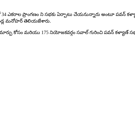
లో 34 ఎకరాల ప్రాంగణం ని సభకు ఏర్పాటు చేయనున్నారు అంటూ పవన్ కళ్యాణ
దండ్ల మనోహర్ తెలియజేశారు.
మ్యం మార్పు కోసం మరియు 175 నియోజకవర్గం సవాల్ గురించి పవన్ కళ్యాణ్ 