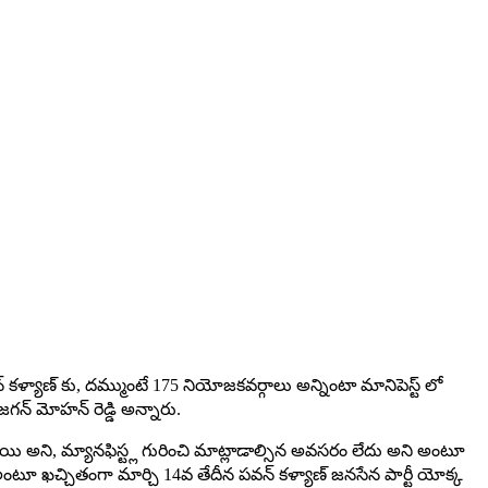
్ కళ్యాణ్ కు, దమ్ముంటే 175 నియోజకవర్గాలు అన్నింటా మానిపెస్ట్ లో
గన్ మోహన్ రెడ్డి అన్నారు.
ంటాయి అని, మ్యానఫిస్ట్ల గురించి మాట్లాడాల్సిన అవసరం లేదు అని అంటూ
 అంటూ ఖచ్చితంగా మార్చి 14వ తేదీన పవన్ కళ్యాణ్ జనసేన పార్టీ యోక్క