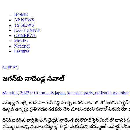
Skip
to
HOME
content
AP NEWS
TS NEWS
EXCLUSIVE
GENERAL
Movies
National
Features
ap news
జగన్‌‌కు నాదెండ్ల సవాల్
March 2, 2023
0 Comments
jagan
,
janasena party
,
nadendla manohar
ముఖ్య మంత్రి జగన్ మోహన్ రెడ్డి మార్చి ఒకటిన తెనాలి లో జరిగిన పబ్లిక
ఉన్నది ఉన్నట్లు ప్రతి గడప గడపకు చేసి చూపించమని సవాల్ విసురుతూ ద
దీనికి జనసేన పార్టీ పి.ఎ.సి చైర్మన్ నాదెండ్ల మనోహర్ ప్రెస్ మీట్ లో
దమ్ముంటే అన్ని నియోజకవర్గాల్లో రోడ్లు వేయమని, దమ్ముంటే ఐప్యాక్ లే