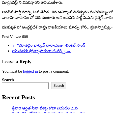
మ్యానఫిస్ట్ ని వివరిస్తారని తెలియజేశారు.
జనసేన పార్టీ మార్చి 14వ తేదీన 10వ ఆవిర్భావ దినోత్సవం మచిలీపట్నం
వారాహి వాహనం లో చేరుకుంటారు అని జనసేన పార్టీ పి.ఎ.సి చైర్మన్ నా
భవిష్యత్ లో ఆంధ్రప్రధేశ్ రాష్ట్ర రాజకీయాలు మార్పు కోసం, ప్రజాస్వా
Post Views:
608
←
“భూతద్ధం భాస్కర్‌ నారాయణ” లిరికల్ సాంగ్
యువతకు ప్రోత్సాహకంగా టి వర్క్స్
→
Leave a Reply
You must be
logged in
to post a comment.
Search
Search
Recent Posts
శ్రీవారి ఆర్జిత సేవా టికెట్ల కోటా విడుదల 21న