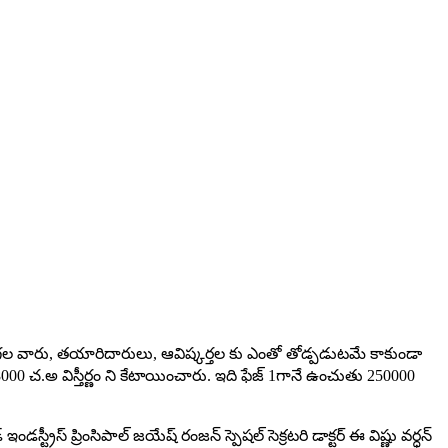
రుచి గల వారు, తయారిదారులు, ఆవిష్కర్తల కు ఎంతో తోడ్పడుటమే కాకుండా
78000 చ.అ విస్తీర్ణం ని కేటాయించారు. ఇది ఫేజ్ 1గానే ఉంచుతు 250000
ట్రీస్ ప్రింసిపాల్ జయేష్ రంజన్ స్పెషల్ సెక్రటరి డాక్టర్ ఈ విష్ణు వర్ధన్