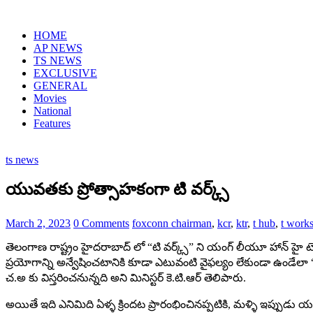
Skip
to
HOME
content
AP NEWS
TS NEWS
EXCLUSIVE
GENERAL
Movies
National
Features
ts news
యువతకు ప్రోత్సాహకంగా టి వర్క్స్
March 2, 2023
0 Comments
foxconn chairman
,
kcr
,
ktr
,
t hub
,
t work
తెలంగాణ రాష్ట్రం హైదరాబాద్ లో “టి వర్క్స్” ని యంగ్ లీయూ హాన్ హై టె
ప్రయోగాన్ని అన్వేషించటానికి కూడా ఎటువంటి వైఫల్యం లేకుండా ఉండేలా “టి 
చ.అ కు విస్తరించనున్నది అని మినిస్టర్ కె.టి.ఆర్ తెలిపారు.
అయితే ఇది ఎనిమిది ఏళ్ళ క్రిందట ప్రారంభించినప్పటికి, మళ్ళి ఇప్పుడు యంగ్ 