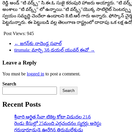
రెడ్డి అండ్ “టి వర్క్స్” సి.ఈ.ఓ సుజై కరంపురి హాజరు అయ్యారు. “టి వర్క
అంశాలు “టి వర్క్స్” లో ఉన్నాయి.“టి వర్క్స్”యొక్క సాటిలైట్ సెంటర్స
స్వయం సమృద్ది చెందేలా ఉండాలని కె.టి.ఆర్ గారు అన్నారు. ఫోస్కాన్ చైర
పెట్టనున్నారు. ఈ పెట్టుబడి వల్ల తెలంగాణ రాష్ట్రంలో దాదాపు ఒక లక్ష ఉద్
Post Views:
945
←
జగన్‌‌కు నాదెండ్ల సవాల్
tirumala: మార్చి 3న డ‌య‌ల్ యువ‌ర్ ఈవో
→
Leave a Reply
You must be
logged in
to post a comment.
Search
Search
Recent Posts
శ్రీవారి ఆర్జిత సేవా టికెట్ల కోటా విడుదల 21న
రెండు కేసుల్లో 25మంది ఎర్రచందనం స్మగ్లర్లు అరెస్టు
గరుడారూఢుడై ఊరేగిన తిరుమలేశుడు