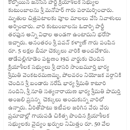
కోల్పోయిన జనసేన పార్టీ క్రియాశీలక సభ్యుల
కుటుంబాలను శ్రీ మనోహర్ గారు పరామర్శించారు.
మృతుల చిత్రపటాలకు పూల మాలలు వేసి నివాళులు
అర్పించారు. వారి కుటుంబాలను ఓదార్పి పార్టీ
తరఫున అన్ని విధాల అండగా ఉంటామని భరోసా
ఇచ్చారు. అనంతరం శ్రీ పవన్ కళ్యాణ్ గారు పంపిన
రూ. 5 లక్షల బీమా చెక్కులు వారికి అందచేశారు.
తాడేపల్లిగూడెం పట్టణం 19వ వార్డుకు చెందిన
క్రియాశీలక సభ్యులు శ్రీ దాసరి సాంబమూర్తి భార్య
శ్రీమతి వెంకటరమణమ్మ, పోలవరం నియోజక వర్గానికి
చెందిన శ్రీ బండారు నరేష్ భార్య శ్రీమతి కాటూరి
నందిని, శ్రీ నూతి సత్యనారాయణ భార్య శ్రీమతి పామర్తి
అంజలి ప్రసన్న చెక్కులు అందుకున్న వారిలో
ఉన్నారు. వీరితోపాటు ఇటీవల జరిగిన వేరు వేరు
ప్రమాదాల్లో గాయపడి చికిత్స పొందిన క్రియాశీలక
సభ్యులకు వైద్యం ఖర్చుల నిమిత్తం రూ. 50 వేల