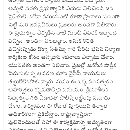
తర్వాతే మిగిలిన పార్టీలు బయటకు వచ్చాయి.
అప్పటి వరకు ప్రభుత్వానికి ఎదురు నిలిచింది జన
సైనికులే. కరోనా సమయంలో కూడా ప్రాణాలు పణంగా
పెట్టి మరీ జనసైనికులు ప్రజలకు అండగా నిలిచారు.
ఈ ప్రభుత్వం ఏర్పడిన నాటి నుంచి ఎవరికి ఇబ్బంది
వచ్చినా అండగా నిలబడ్డాం. ఇసుక కొరత
వచ్చినప్పుడు డొక్కా సీతమ్మ గారి పేరిట భవన నిర్మాణ
కార్మికుల కోసం అన్నదాన శిబిరాలు ఏర్పాటు చేశాం.
యువతకు అండగా నిలిచాం. ప్రజల్లో జనసేన పార్టీకి
పెరుగుతున్న ఆదరణ చూసి వైసీపీ నాయకులు
తట్టుకోలేకపోతున్నారు. మనం ఈ ఒక్క సంవత్సరం
అహర్నిశలు కష్టపడాల్సిన సమయం. క్రియాశీలక
సభ్యత్వం గత ఏడాదితో పోలిస్తే రెట్టింపు నమోదు
చేశాం. కార్యక్రమం ఈ రోజుతో పూర్తయిన తర్వాత
అధికారికంగా ప్రకటిస్తాం. రాష్ట్రవ్యాప్తంగా
పులివెందులతో సహా ఈ కార్యక్రమాన్ని అద్భుతంగా