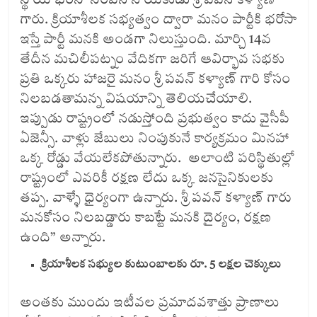
స్థాయి భరోసా నింపిన నాయకుడు శ్రీ పవన్ కళ్యాణ్
గారు. క్రియాశీలక సభ్యత్వం ద్వారా మనం పార్టీకి భరోసా
ఇస్తే పార్టీ మనకి అండగా నిలుస్తుంది. మార్చి 14వ
తేదీన మచిలీపట్నం వేదికగా జరిగే ఆవిర్భావ సభకు
ప్రతి ఒక్కరు హాజరై మనం శ్రీ పవన్ కళ్యాణ్ గారి కోసం
నిలబడతామన్న విషయాన్ని తెలియచేయాలి.
ఇప్పుడు రాష్ట్రంలో నడుస్తోంది ప్రభుత్వం కాదు వైసీపీ
ఏజెన్సీ. వాళ్లు జేబులు నింపుకునే కార్యక్రమం మినహా
ఒక్క రోడ్డు వేయలేకపోతున్నారు. అలాంటి పరిస్థితుల్లో
రాష్ట్రంలో ఎవరికీ రక్షణ లేదు ఒక్క జనసైనికులకు
తప్ప. వాళ్ళే ధైర్యంగా ఉన్నారు. శ్రీ పవన్ కళ్యాణ్ గారు
మనకోసం నిలబడ్డారు కాబట్టే మనకి దైర్యం, రక్షణ
ఉంది” అన్నారు.
క్రియాశీలక సభ్యుల కుటుంబాలకు రూ. 5 లక్షల చెక్కులు
అంతకు ముందు ఇటీవల ప్రమాదవశాత్తు ప్రాణాలు