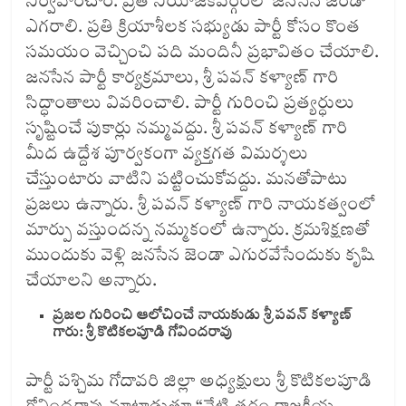
నిర్వహించాం. ప్రతి నియోజకవర్గంలో జనసేన జెండా
ఎగరాలి. ప్రతి క్రియాశీలక సభ్యుడు పార్టీ కోసం కొంత
సమయం వెచ్చించి పది మందినీ ప్రభావితం చేయాలి.
జనసేన పార్టీ కార్యక్రమాలు, శ్రీ పవన్ కళ్యాణ్ గారి
సిద్ధాంతాలు వివరించాలి. పార్టీ గురించి ప్రత్యర్ధులు
సృష్టించే పుకార్లు నమ్మవద్దు. శ్రీ పవన్ కళ్యాణ్ గారి
మీద ఉద్దేశ పూర్వకంగా వ్యక్తగత విమర్శలు
చేస్తుంటారు వాటిని పట్టించుకోవద్దు. మనతోపాటు
ప్రజలు ఉన్నారు. శ్రీ పవన్ కళ్యాణ్ గారి నాయకత్వంలో
మార్పు వస్తుందన్న నమ్మకంలో ఉన్నారు. క్రమశిక్షణతో
ముందుకు వెళ్లి జనసేన జెండా ఎగురవేసేందుకు కృషి
చేయాలని అన్నారు.
ప్రజల గురించి ఆలోచించే నాయకుడు శ్రీ పవన్ కళ్యాణ్
గారు: శ్రీ కొటికలపూడి గోవిందరావు
పార్టీ పశ్చిమ గోదావరి జిల్లా అధ్యక్షులు శ్రీ కొటికలపూడి