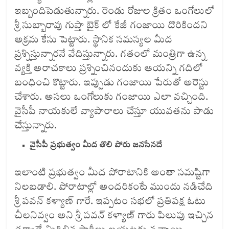
ఇబ్బందిపెడుతున్నారు. రెండు రోజుల క్రితం ఒంగోలులో
శ్రీ సుబ్బారావు గుప్తా బైక్ లో కేజీ గంజాయి దొరికిందని
అక్రమ కేసు పెట్టారు. స్థానిక సమస్యల మీద
ప్రశ్నిస్తున్నారనే వేదిస్తున్నారు. గతంలో మంత్రిగా ఉన్న
వ్యక్తి అరాచకాలు ప్రశ్నించినందుకు ఆయన్ని గదిలో
బంధించి కొట్టారు. ఇప్పుడు గంజాయి పేరుతో అరెస్టు
చేశారు. అసలు ఒంగోలుకు గంజాయి ఎలా వచ్చింది.
వైసీపీ నాయకులే వ్యాపారాలు చేస్తూ యువతను పాడు
చేస్తున్నారు.
వైసీపీ ప్రభుత్వం మీద తొలి పోరు జనసేనదే
ఇలాంటి ప్రభుత్వం మీద పోరాటానికి అంతా సమష్టిగా
నిలబడాలి. పోరాటాల్లో అందరికంటే ముందు నడిచేది
శ్రీ పవన్ కళ్యాణ్ గారే. ఇప్పటం సభలో ప్రతిపక్ష ఓటు
చీలనివ్వం అని శ్రీ పవన్ కళ్యాణ్ గారు పిలుపు ఇచ్చిన