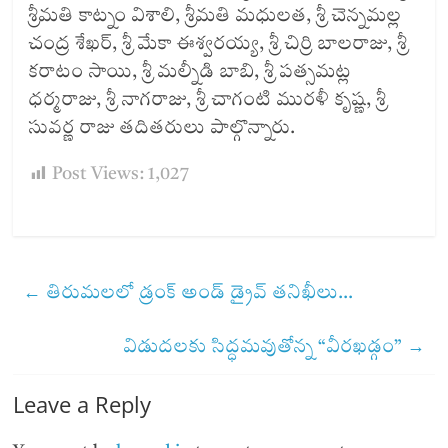
శ్రీమతి కాట్నం విశాలి, శ్రీమతి మధులత, శ్రీ చెన్నమల్ల
చంద్ర శేఖర్, శ్రీ మేకా ఈశ్వరయ్య, శ్రీ చిర్రి బాలరాజు, శ్రీ
కరాటం సాయి, శ్రీ మల్నీడి బాబి, శ్రీ పత్సమట్ల
ధర్మరాజు, శ్రీ నాగరాజు, శ్రీ చాగంటి మురళీ కృష్ణ, శ్రీ
సువర్ణ రాజు తదితరులు పాల్గొన్నారు.
Post Views:
1,027
←
తిరుమలలో డ్రంక్ అండ్ డ్రైవ్ తనిఖీలు…
విడుద‌ల‌కు సిద్ధ‌మ‌వుతోన్న “వీరఖడ్గం”
→
Leave a Reply