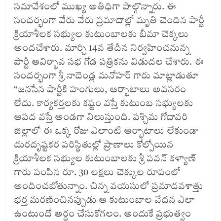
సమావేశంలో ముఖ్య అతిధిగా పాల్గొన్నారు. ఈ
సందర్భంగా వేరు వేరు ప్రమాదాల్లో మృతి చెందిన పార్టీ
క్రియాశీలక సభ్యుల కుటుంబాలకు బీమా చెక్కలు
అందచేశారు. మార్చి 14వ తేదీన నిర్వహించనున్న
పార్టీ ఆవిర్భావ సభ గోడ పత్రికను విడుదల చేశారు. ఈ
సందర్భంగా శ్రీ నాదెండ్ల మనోహర్ గారు మాట్లాడుతూ
“జనసేన పార్టీకి హంగులు, ఆర్భాటాలు అవసరం
లేదు. కార్యకర్తలకు కష్టం వస్తే కుటుంబ సభ్యులకు
ఆపద వస్తే అండగా నిలుస్తుంది. పశ్చిమ గోదావరి
జిల్లాలో ఈ ఒక్క రోజు ఎలాంటి ఆర్భాటాలు లేకుండా
దురదృష్టకర పరిస్థితుల్లో ప్రాణాలు కోల్పోయిన
క్రియాశీలక సభ్యుల కుటుంబాలకు శ్రీ పవన్ కళ్యాణ్
గారు పంపిన రూ. 30 లక్షలు చెక్కుల రూపంలో
అందించబోతున్నాం. చిన్న వయసులో ప్రమాదవశాత్తు
భర్త మరణించినప్పుడు ఆ కుటుంబాల వేదన ఎలా
ఉంటుందో అర్ధం చేసుకోగలం. అందుకే ప్రభుత్వం