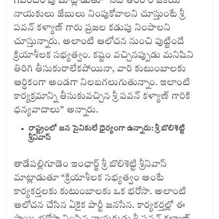
గోవిందరావు మాట్లాడుతూ “నేటి తరం రాజకీయ
నాయకులు జేబులు నింపుకోవాలని చూస్తుంటే శ్రీ
పవన్ కళ్యాణ్ గారు ప్రజల కడుపు నింపాలని
చూస్తున్నారు. అలాంటి ఆలోచన నుంచి పుట్టిందే
క్రియాశీలక సభ్యత్వం. కష్టం వచ్చినప్పుడు మనిషిని
తిరిగి తీసుకురాలేకపోయినా, వారి కుటుంబాలకు
ఆర్ధికంగా అండగా నిలబగలుగుతున్నాం. ఇలాంటి
కార్యక్రమాన్ని తీసుకువచ్చిన శ్రీ పవన్ కళ్యాణ్ గారికి
ధన్యవాదాలు” అన్నారు.
రాష్ట్రంలో జన సైనికులే ధైర్యంగా ఉన్నారు: శ్రీ బొలిశెట్టి
శ్రీనివాస్
తాడేపల్లిగూడెం ఇంఛార్జ్ శ్రీ బొలిశెట్టి శ్రీనివాస్
మాట్లాడుతూ “క్రియాశీలక సభ్యత్వం అంటే
కార్యకర్తలకు కుటుంబాలకు ఒక భరోసా. అలాంటి
ఆలోచన చేసిన ఏకైక పార్టీ జనసేన. కార్యకర్తల్లో ఈ