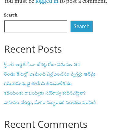
You must be
logged in
to post a comment.
Search
Search
Recent Posts
శ్రీవారి ఆర్జిత సేవా టికెట్ల కోటా విడుదల 21న
రెండు కేసుల్లో 25మంది ఎర్రచందనం స్మగ్లర్లు అరెస్టు
గరుడారూఢుడై ఊరేగిన తిరుమలేశుడు
కడియంకు రాజయ్యకు సయోధ్య కుదిరినట్టేనా?
వాహ‌నం బేర‌ర్లు, మేళం సిబ్బందికి పంచెలు పంపిణీ
Recent Comments