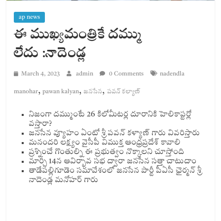
ap news
ఈ ముఖ్యమంత్రికే దమ్ము
లేదు :నాదెండ్ల
March 4, 2023
admin
0 Comments
nadendla
,
,
,
manohar
pawan kalyan
జనసేన
పవన్ కల్యాణ్
నిజంగా దమ్ముంటే 26 కిలోమీటర్ల దూరానికి హెలికాప్టర్లో
వస్తారా?
జనసేన వ్యూహం ఏంటో శ్రీ పవన్ కళ్యాణ్ గారు వివరిస్తారు
మనందరి లక్ష్యం వైసీపీ విముక్త ఆంధ్రప్రదేశ్ కావాలి
ప్రశ్నించే గొంతుల్ని ఈ ప్రభుత్వం నొక్కాలని చూస్తోంది
మార్చి 14న ఆవిర్భావ సభ ద్వారా జనసేన సత్తా చాటుదాం
తాడేపల్లిగూడెం సమావేశంలో జనసేన పార్టీ పీఏసీ ఛైర్మన్ శ్రీ
నాదెండ్ల మనోహర్ గారు