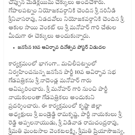
చొప్పున మెడిక్లయిమ్ చెక్కులు అందచేశారు.
గోపాలపట్నం నియోజకవర్గానికి చెందిన శ్రీ నరినీడి
శ్రీనివాసరావు, నిడదవోలు నియోజకవర్గానికి చెందిన శ్రీ
ఆకుల సాయి వెంకట్ లు శ్రీ మనోహర్ గారి చేతుల
మీదుగా ఈ చెక్కులు అందుకున్నారు.
జనసేన 10వ ఆవిర్భావ దినోత్సవ పోస్టర్ విడుదల
కార్యక్రమంలో భాగంగా.. మచిలీపట్నంలో
నిర్వహించనున్న జనసేన పార్టీ 10వ ఆవిర్భావ సభ
గోడపత్రికను శ్రీ నాదెండ్ల మనోహర్ గారు
ఆవిష్కరించారు. శ్రీ మనోహర్ గారి నుంచి పార్టీ
నాయకులంతా గోడపత్రికలు అందుకుని
ప్రదర్శించారు. ఈ కార్యక్రమంలో కృష్ణా జిల్లా
అధ్యక్షులు శ్రీ బండ్రెడ్డి రామకృష్ణ, పార్టీ నాయకులు శ్రీ
రెడ్డి అప్పలనాయుడు, శ్రీ విడివాడ రామచంద్రరావు,
శ్రీమతి ఘంటసాల వెంకటలక్ష్మి, శ్రీమతి ప్రియాసౌజన్య,