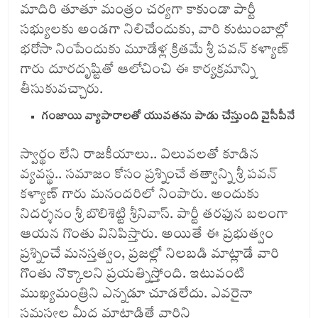
మాదిరి తూతూ మంత్రం చర్యగా కాకుండా పార్టీ
సభ్యులకు అండగా నిలిచేందుకు, వారి కుటుంబాల్లో
భరోసా నింపేందుకు మూడేళ్ల క్రితమే శ్రీ పవన్ కళ్యాణ్
గారు దూరదృష్టితో ఆలోచించి ఈ కార్యక్రమాన్ని
తీసుకువచ్చారు.
గంజాయి వ్యాపారాలతో యువతను పాడు చేస్తుంది వైసీపీనే
స్వార్థం లేని రాజకీయాలు.. విలువలతో కూడిన
వ్యవస్థ.. సమాజం కోసం ప్రశ్నించే తత్వాన్ని శ్రీ పవన్
కళ్యాణ్ గారు మనందరిలో నింపారు. అందుకు
నిదర్శనం శ్రీ బొలిశెట్టి శ్రీనివాస్. పార్టీ తరఫున బలంగా
ఆయన గొంతు వినిపిస్తారు. అయితే ఈ ప్రభుత్వం
ప్రశ్నించే మనస్తత్వం, ప్రజల్లో నిలబడి మాట్లాడే వారి
గొంతు నొక్కాలని ప్రయత్నిస్తోంది. ఇటువంటి
ముఖ్యమంత్రిని ఎన్నడూ చూడలేదు. ఎవరైనా
సమస్యల మీద మాట్లాడితే వారిని