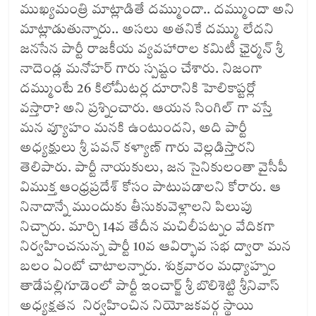
ముఖ్యమంత్రి మాట్లాడితే దమ్ముందా.. దమ్ముందా అని
మాట్లాడుతున్నారు.. అసలు అతనికే దమ్ము లేదని
జనసేన పార్టీ రాజకీయ వ్యవహారాల కమిటీ ఛైర్మన్ శ్రీ
నాదెండ్ల మనోహర్ గారు స్పష్టం చేశారు. నిజంగా
దమ్ముంటే 26 కిలోమీటర్ల దూరానికి హెలికాప్టర్లో
వస్తారా? అని ప్రశ్నించారు. ఆయన సింగిల్ గా వస్తే
మన వ్యూహం మనకి ఉంటుందని, అది పార్టీ
అధ్యక్షులు శ్రీ పవన్ కళ్యాణ్ గారు వెల్లడిస్తారని
తెలిపారు. పార్టీ నాయకులు, జన సైనికులంతా వైసీపీ
విముక్త ఆంధ్రప్రదేశ్ కోసం పాటుపడాలని కోరారు. ఆ
నినాదాన్నే ముందుకు తీసుకువెళ్లాలని పిలుపు
నిచ్చారు. మార్చి 14వ తేదీన మచిలీపట్నం వేదికగా
నిర్వహించనున్న పార్టీ 10వ ఆవిర్భావ సభ ద్వారా మన
బలం ఏంటో చాటాలన్నారు. శుక్రవారం మధ్యాహ్నం
తాడేపల్లిగూడెంలో పార్టీ ఇంచార్జ్ శ్రీ బొలిశెట్టి శ్రీనివాస్
అధ్యక్షతన నిర్వహించిన నియోజకవర్గ స్థాయి