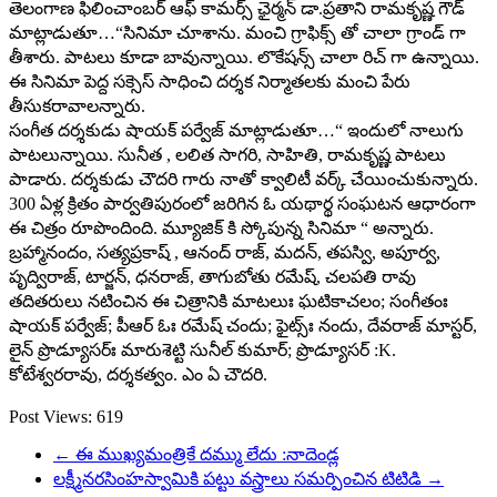
తెలంగాణ ఫిలించాంబ‌ర్ ఆఫ్ కామ‌ర్స్ ఛైర్మ‌న్ డా.ప్ర‌తాని రామ‌కృష్ణ గౌడ్
మాట్లాడుతూ…“సినిమా చూశాను. మంచి గ్రాఫిక్స్ తో చాలా గ్రాండ్ గా
తీశారు. పాట‌లు కూడా బావున్నాయి. లొకేష‌న్స్ చాలా రిచ్ గా ఉన్నాయి.
ఈ సినిమా పెద్ద స‌క్సెస్ సాధించి ద‌ర్శ‌క నిర్మాత‌ల‌కు మంచి పేరు
తీసుక‌రావాల‌న్నారు.
సంగీత ద‌ర్శ‌కుడు షాయ‌క్ ప‌ర్వేజ్ మాట్లాడుతూ…“ ఇందులో నాలుగు
పాట‌లున్నాయి. సునీత , లలిత సాగ‌రి, సాహితి, రామ‌కృష్ణ పాట‌లు
పాడారు. ద‌ర్శ‌కుడు చౌద‌రి గారు నాతో క్వాలిటీ వ‌ర్క్ చేయించుకున్నారు.
300 ఏళ్ల క్రితం పార్వ‌తిపురంలో జ‌రిగిన ఓ య‌థార్థ సంఘ‌ట‌న ఆధారంగా
ఈ చిత్రం రూపొందింది. మ్యూజిక్ కి స్కోపున్న సినిమా “ అన్నారు.
బ్రహ్మానందం, సత్యప్రకాష్ , ఆనంద్ రాజ్, మదన్, తపస్వి, అపూర్వ,
పృద్విరాజ్, టార్జన్, ధనరాజ్, తాగుబోతు రమేష్, చలపతి రావు
తదితరులు నటించిన ఈ చిత్రానికి మాట‌లుః ఘ‌టికాచ‌లం; సంగీతంః
షాయ‌క్ ప‌ర్వేజ్‌; పీఆర్ ఓః ర‌మేష్ చందు; ఫైట్స్ః నందు, దేవరాజ్ మాస్టర్,
లైన్ ప్రొడ్యూస‌ర్ః మారుశెట్టి సునీల్ కుమార్‌; ప్రొడ్యూసర్ :K.
కోటేశ్వరరావు, దర్శకత్వం. ఎం ఏ చౌదరి.
Post Views:
619
←
ఈ ముఖ్యమంత్రికే దమ్ము లేదు :నాదెండ్ల
లక్ష్మీనరసింహస్వామికి పట్టు వస్త్రాలు సమర్పించిన టిటిడి
→