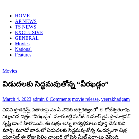
Skip
to
HOME
content
AP NEWS
TS NEWS
EXCLUSIVE
GENERAL
Movies
National
Features
Movies
విడుద‌ల‌కు సిద్ధ‌మ‌వుతోన్న “వీరఖడ్గం”
March 4, 2023
admin
0 Comments
movie release
,
veerakhadgam
వివివి ప్రొడక్షన్స్ పతాకంపై ఎం ఏ చౌదరి దర్శకత్వంలో, కె. కోటేశ్వరరావు
నిర్మించిన చిత్రం “వీరఖడ్గం`. మారుశెట్టి సునీల్ కుమార్ లైన్ ప్రొడ్యూస‌ర్‌.
సృష్టి డాంగే హీరోయిన్‌. ఈ చిత్రం అన్ని కార్య‌క్ర‌మాలు పూర్తి చేసుకుని
మార్చి మూడో వారంలో విడుద‌ల‌కు సిద్ధ‌మ‌వుతోన్న సంద‌ర్భంగా చిత్ర
యూనిట్ ఈ రోజు ఫిలిం చాంబ‌ర్ లో ప్రెస్ మీట్ ఏర్పాటు చేసింది.