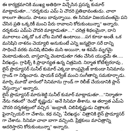
ఈ కార్య‌క్ర‌మానికి ముఖ్య అతిథిగా విచ్చేసిన ప్ర‌స‌న్న కుమార్
మాట్లాడుతూ…“ద‌ర్శ‌కుడు ఎమ్ ఏ చౌద‌రి ప్ర‌తిభావంతుడు. చాలా
కాలంగా తెలుసు. పాట‌లు బావున్నాయి. ఈ సినిమా విజ‌య‌వంత‌మై ప‌ని
చేసిన ప్ర‌తి ఒక్క‌రికీ మంచి పేరు రావాల‌ని కోరుకుంటున్నా“ అన్నారు.
ద‌ర్శ‌కుడు ఎమ్ఏ చౌద‌రి మాట్లాడుతూ…“ చరిత్ర శిథలమైనా, దాని
మూలాలు ఎక్కడో ఒక చోట మిగిలే ఉంటాయి…పగ కూడా అంతే. ఒక
మనిషిని నాశనం చెయ్యాలి అనుకుంటే ఎన్ని జన్మలైనా సరే దాన్ని
సాధించే వరకు మనిషి జీవితం మసి అయినా, ఆ శవమే మృగమై
వెంటాడుతుంది, వాస్తవాన్ని వెంటాడుతూ గతం చేసిన యుద్ధమే ఈ….
వీరఖడ్గం. గ్రాఫిక్స్ కి ప్రాధాన్య‌త ఉన్న చిత్ర‌మిది. నిర్మాత కోటేశ్వ‌ర‌రావు ,
లైన్ ప్రొడ్యూస‌ర్ సునీల్ కుమార్ ఎక్క‌డా కాంప్ర‌మైజ్ కాకుండా సినిమాను
గ్రాండ్ గా నిర్మించారు. షాయ‌క్ ప‌ర్వేజ్ మంచి సంగీతాన్ని స‌మ‌కూర్చాడు.
మార్చి మూడో వారంలో సినిమాను గ్రాండ్ గా రిలీజ్ చేయ‌డానికి ప్లాన్
చేస్తున్నాం“ అన్నారు.
లైన్ ప్రొడ్యూస‌ర్ మారుశెట్టి సునీల్ కుమార్ మాట్లాడుతూ…“నిర్మాతగా
నేను గ‌తంలో `రెండో కృష్ణుడు` అనే సినిమా తీశాను. ఆ త‌ర్వాత ఎమ్ఏ
చౌద‌రి ద‌ర్శ‌క‌త్వంలో వ‌చ్చిన `ఇంద్రాణి, చిలిపికృష్ణుడు చిత్రాల‌కు
ఫైనాన్సియ‌ర్ గా చేశాను. క‌థ న‌చ్చి `వీర‌ఖ‌డ్గం` చిత్రానికి లైన్ ప్రొడ్యూస‌ర్
గా చేశాను. సినిమా చాలా బాగా వ‌చ్చింది. ప్రేక్ష‌కులు మాచిత్రాన్ని
ఆద‌రిస్తార‌ని కోరుకుంటున్నా“ అన్నారు.