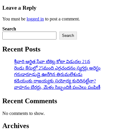
Leave a Reply
You must be
logged in
to post a comment.
Search
Search
Recent Posts
శ్రీవారి ఆర్జిత సేవా టికెట్ల కోటా విడుదల 21న
రెండు కేసుల్లో 25మంది ఎర్రచందనం స్మగ్లర్లు అరెస్టు
గరుడారూఢుడై ఊరేగిన తిరుమలేశుడు
కడియంకు రాజయ్యకు సయోధ్య కుదిరినట్టేనా?
వాహ‌నం బేర‌ర్లు, మేళం సిబ్బందికి పంచెలు పంపిణీ
Recent Comments
No comments to show.
Archives