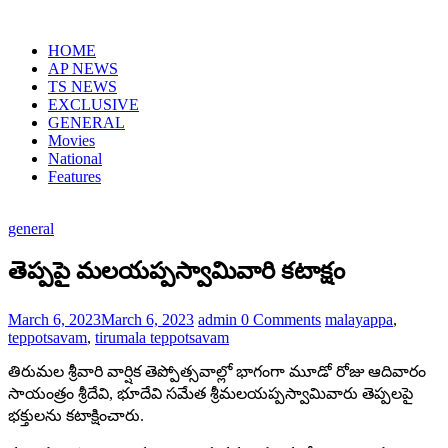
Skip
to
HOME
content
AP NEWS
TS NEWS
EXCLUSIVE
GENERAL
Movies
National
Features
general
తెప్ప‌పై మ‌ల‌య‌ప్ప‌స్వామివారి క‌టాక్షం
March 6, 2023
March 6, 2023
admin
0 Comments
malayappa
,
teppotsavam
,
tirumala teppotsavam
తిరుమల శ్రీవారి వార్షిక తెప్పోత్సవాల్లో భాగంగా మూడో రోజు ఆదివారం
సాయంత్రం శ్రీ‌దేవి, భూదేవి స‌మేత శ్రీ‌మ‌ల‌య‌ప్ప‌స్వామివారు తెప్పలపై
భక్తులను క‌టాక్షించారు.