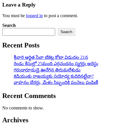
Leave a Reply
You must be
logged in
to post a comment.
Search
Search
Recent Posts
శ్రీవారి ఆర్జిత సేవా టికెట్ల కోటా విడుదల 21న
రెండు కేసుల్లో 25మంది ఎర్రచందనం స్మగ్లర్లు అరెస్టు
గరుడారూఢుడై ఊరేగిన తిరుమలేశుడు
కడియంకు రాజయ్యకు సయోధ్య కుదిరినట్టేనా?
వాహ‌నం బేర‌ర్లు, మేళం సిబ్బందికి పంచెలు పంపిణీ
Recent Comments
No comments to show.
Archives