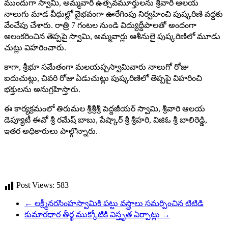
ముందుగా స్వామి, అమ్మవారి ఉత్సవమూర్తులను శ్రీవారి ఆలయ
నాలుగు మాడ వీధుల్లో వైభవంగా ఊరేగింపు నిర్వ‌హించి పుష్కరిణి వద్దకు
వేంచేపు చేశారు. రాత్రి 7 గంటల నుండి విద్యుద్దీపాలతో అందంగా
అలంకరించిన తెప్పపై స్వామి, అమ్మ‌వార్లు ఆశీనులై పుష్కరిణిలో మూడు
చుట్లు విహరించారు.
కాగా, శ్రీభూ సమేతంగా మలయప్పస్వామివారు నాలుగో రోజు
ఐదుచుట్లు, చివ‌రి రోజు ఏడుచుట్లు పుష్క‌రిణిలో తెప్పపై విహరించి
భక్తులను అనుగ్రహిస్తారు.
ఈ కార్యక్రమంలో తిరుమల శ్రీశ్రీశ్రీ పెద్దజీయర్ స్వామి, శ్రీవారి ఆలయ
డెప్యూటీ ఈవో శ్రీ రమేష్ బాబు, పేష్కార్ శ్రీ శ్రీహరి, విజిఓ శ్రీ బాలిరెడ్డి,
ఇతర అధికారులు పాల్గొన్నారు.
Post Views:
583
←
లక్ష్మీనరసింహస్వామికి పట్టు వస్త్రాలు సమర్పించిన టిటిడి
కుమారధార తీర్థ ముక్కోటికి విస్తృత ఏర్పాట్లు
→