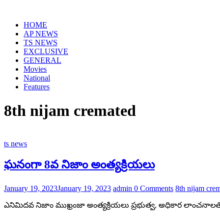
Skip
to
HOME
content
AP NEWS
TS NEWS
EXCLUSIVE
GENERAL
Movies
National
Features
8th nijam cremated
ts news
ఘనంగా 8వ నిజాం అంత్యక్రియలు
January 19, 2023
January 19, 2023
admin
0 Comments
8th nijam cre
ఎనిమిదవ నిజాం ముఖ్రంజా అంత్యక్రియలు ప్రభుత్వ, అధికార లాంచనా