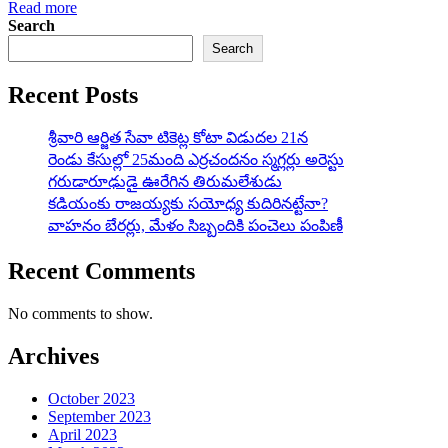
Read more
Search
Search
Recent Posts
శ్రీవారి ఆర్జిత సేవా టికెట్ల కోటా విడుదల 21న
రెండు కేసుల్లో 25మంది ఎర్రచందనం స్మగ్లర్లు అరెస్టు
గరుడారూఢుడై ఊరేగిన తిరుమలేశుడు
కడియంకు రాజయ్యకు సయోధ్య కుదిరినట్టేనా?
వాహ‌నం బేర‌ర్లు, మేళం సిబ్బందికి పంచెలు పంపిణీ
Recent Comments
No comments to show.
Archives
October 2023
September 2023
April 2023