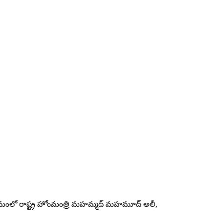
్రమంలో రాష్ట్ర హోంమంత్రి మహమ్మద్ మహమూద్ అలీ,