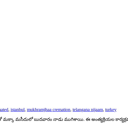
mated
,
istanbul
,
mukhramjhaa cremation
,
telangana nijaam
,
turkey
లతో మక్కా మసీదులో బుదవారం నాడు ముగిశాయి. ఈ అంత్యక్రియల కార్యక