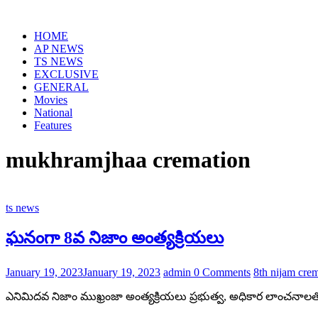
Skip
to
HOME
content
AP NEWS
TS NEWS
EXCLUSIVE
GENERAL
Movies
National
Features
mukhramjhaa cremation
ts news
ఘనంగా 8వ నిజాం అంత్యక్రియలు
January 19, 2023
January 19, 2023
admin
0 Comments
8th nijam cre
ఎనిమిదవ నిజాం ముఖ్రంజా అంత్యక్రియలు ప్రభుత్వ, అధికార లాంచనా