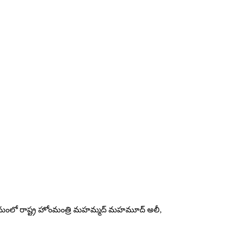
్రమంలో రాష్ట్ర హోంమంత్రి మహమ్మద్ మహమూద్ అలీ,