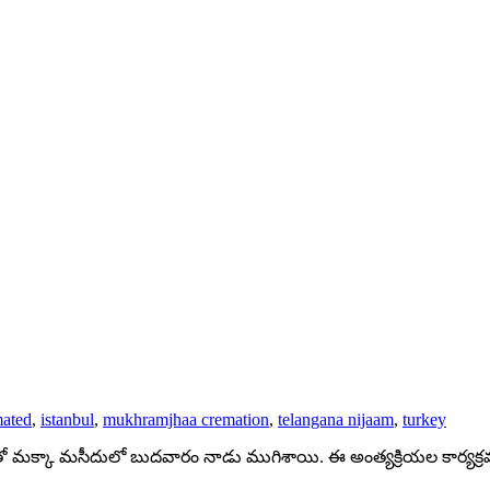
mated
,
istanbul
,
mukhramjhaa cremation
,
telangana nijaam
,
turkey
లతో మక్కా మసీదులో బుదవారం నాడు ముగిశాయి. ఈ అంత్యక్రియల కార్యక