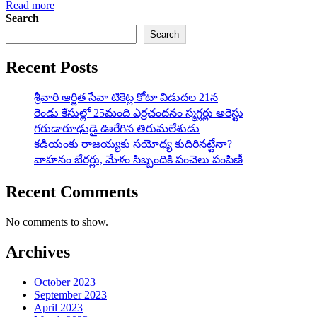
Read more
Search
Search
Recent Posts
శ్రీవారి ఆర్జిత సేవా టికెట్ల కోటా విడుదల 21న
రెండు కేసుల్లో 25మంది ఎర్రచందనం స్మగ్లర్లు అరెస్టు
గరుడారూఢుడై ఊరేగిన తిరుమలేశుడు
కడియంకు రాజయ్యకు సయోధ్య కుదిరినట్టేనా?
వాహ‌నం బేర‌ర్లు, మేళం సిబ్బందికి పంచెలు పంపిణీ
Recent Comments
No comments to show.
Archives
October 2023
September 2023
April 2023