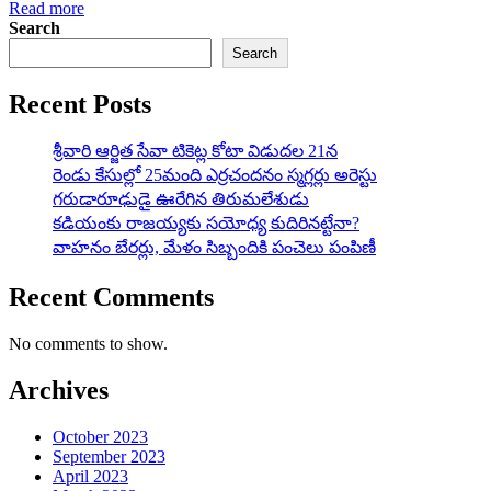
Read more
Search
Search
Recent Posts
శ్రీవారి ఆర్జిత సేవా టికెట్ల కోటా విడుదల 21న
రెండు కేసుల్లో 25మంది ఎర్రచందనం స్మగ్లర్లు అరెస్టు
గరుడారూఢుడై ఊరేగిన తిరుమలేశుడు
కడియంకు రాజయ్యకు సయోధ్య కుదిరినట్టేనా?
వాహ‌నం బేర‌ర్లు, మేళం సిబ్బందికి పంచెలు పంపిణీ
Recent Comments
No comments to show.
Archives
October 2023
September 2023
April 2023