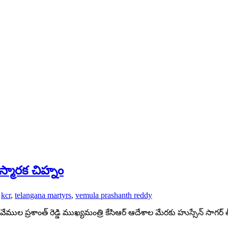
్మారక చిహ్నం
,
kcr
,
telangana martyrs
,
vemula prashanth reddy
ేముల ప్రశాంత్ రెడ్డి ముఖ్యమంత్రి కేసిఆర్ ఆదేశాల మేరకు హుస్సేన్ సాగర్