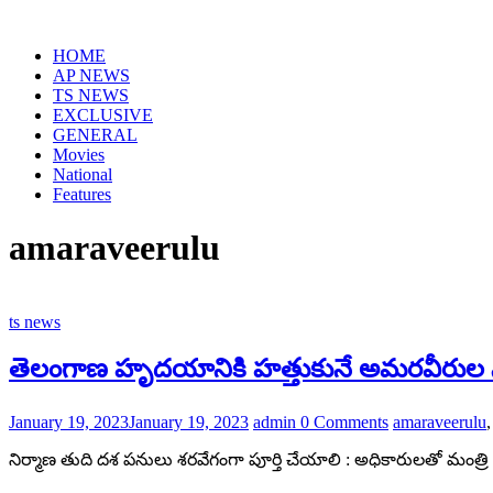
HOME
AP NEWS
TS NEWS
EXCLUSIVE
GENERAL
Movies
National
Features
amaraveerulu
ts news
తెలంగాణ హృదయానికి హత్తుకునే అమరవీరుల స
January 19, 2023
January 19, 2023
admin
0 Comments
amaraveerulu
నిర్మాణ తుది దశ పనులు శరవేగంగా పూర్తి చేయాలి : అధికారులతో మంత్రి వ