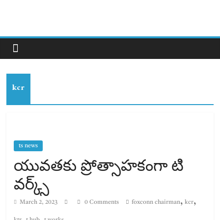
kcr
ts news
యువతకు ప్రోత్సాహకంగా టి
వర్క్స్
,
,
March 2, 2023
0 Comments
foxconn chairman
kcr
,
,