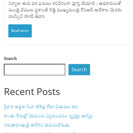
నిర్మాణ తుది దశ పనులు శరవేగంగా పూర్తి చేయాలి : అధికారులతో
మంత్రి వేముల ప్రశాంత్ రెడ్డి ముఖ్యమంత్రి కేసిఆర్ ఆదేశాల మేరకు
హుస్సేన్ సాగర్ తీరాన
Read more
Search
Search
Recent Posts
శ్రీవారి ఆర్జిత సేవా టికెట్ల కోటా విడుదల 21న
రెండు కేసుల్లో 25మంది ఎర్రచందనం స్మగ్లర్లు అరెస్టు
గరుడారూఢుడై ఊరేగిన తిరుమలేశుడు