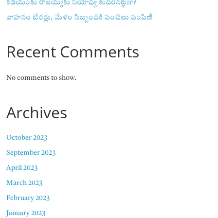
కడియంకు రాజయ్యకు సయోధ్య కుదిరినట్టేనా?
వాహ‌నం బేర‌ర్లు, మేళం సిబ్బందికి పంచెలు పంపిణీ
Recent Comments
No comments to show.
Archives
October 2023
September 2023
April 2023
March 2023
February 2023
January 2023