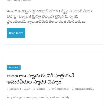
ktr
t hub
t works
తెలంగాణ రాష్ట్రం హైదరాబాద్ లో “టి వర్క్స్” ని యంగ్ లీయూ
హాన్ హై టెక్నాలజి గ్రూప్స్(ఫోస్కాన్) చైర్మన్ మార్చి 2న
ప్రారంభించనున్నారు.అభిరుచి గల వారు, తయారిదారులు,
Read more
ts news
తెలంగాణ హృదయానికి హత్తుకునే
అమరవీరుల స్మారక చిహ్నం
,
January 19, 2023
admin
0 Comments
amaraveerulu
,
,
kcr
telangana martyrs
vemula prashanth reddy