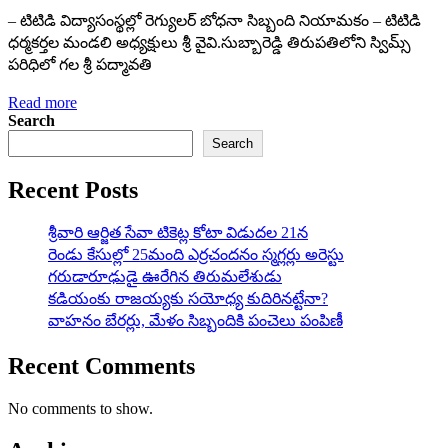
– టిటిడి విద్యాసంస్థల్లో రెగ్యులర్ బోధనా సిబ్బంది నియామకం – టిటిడి
ధర్మకర్తల మండలి అధ్యక్షులు శ్రీ వైవి.సుబ్బారెడ్డి తిరుపతిలోని స్విమ్స్‌
పరిధిలో గల శ్రీ పద్మావతి
Read more
Search
Search
Recent Posts
శ్రీవారి ఆర్జిత సేవా టికెట్ల కోటా విడుదల 21న
రెండు కేసుల్లో 25మంది ఎర్రచందనం స్మగ్లర్లు అరెస్టు
గరుడారూఢుడై ఊరేగిన తిరుమలేశుడు
కడియంకు రాజయ్యకు సయోధ్య కుదిరినట్టేనా?
వాహ‌నం బేర‌ర్లు, మేళం సిబ్బందికి పంచెలు పంపిణీ
Recent Comments
No comments to show.