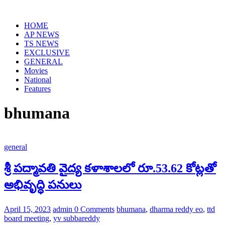
Skip
to
HOME
content
AP NEWS
TS NEWS
EXCLUSIVE
GENERAL
Movies
National
Features
bhumana
general
శ్రీ పద్మావతి వైద్య కళాశాలలో రూ.53.62 కోట్లతో
అభివృద్ధి పనులు
April 15, 2023
admin
0 Comments
bhumana
,
dharma reddy eo
,
ttd
board meeting
,
yv subbareddy