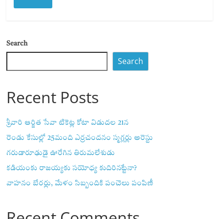
Search
Search
Recent Posts
శ్రీవారి ఆర్జిత సేవా టికెట్ల కోటా విడుదల 21న
రెండు కేసుల్లో 25మంది ఎర్రచందనం స్మగ్లర్లు అరెస్టు
గరుడారూఢుడై ఊరేగిన తిరుమలేశుడు
కడియంకు రాజయ్యకు సయోధ్య కుదిరినట్టేనా?
వాహ‌నం బేర‌ర్లు, మేళం సిబ్బందికి పంచెలు పంపిణీ
Recent Comments