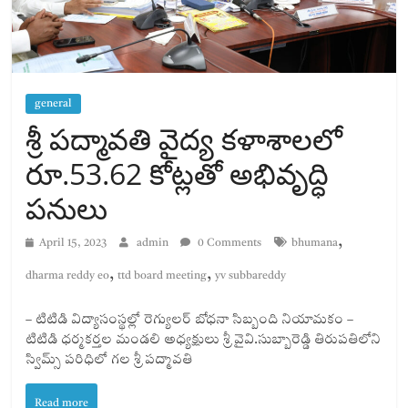
general
శ్రీ పద్మావతి వైద్య కళాశాలలో
రూ.53.62 కోట్లతో అభివృద్ధి
పనులు
,
April 15, 2023
admin
0 Comments
bhumana
,
,
dharma reddy eo
ttd board meeting
yv subbareddy
– టిటిడి విద్యాసంస్థల్లో రెగ్యులర్ బోధనా సిబ్బంది నియామకం –
టిటిడి ధర్మకర్తల మండలి అధ్యక్షులు శ్రీ వైవి.సుబ్బారెడ్డి తిరుపతిలోని
స్విమ్స్‌ పరిధిలో గల శ్రీ పద్మావతి
Read more