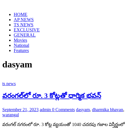
Skip
to
HOME
content
AP NEWS
TS NEWS
EXCLUSIVE
GENERAL
Movies
National
Features
dasyam
ts news
వ‌రంగ‌ల్‌లో రూ. 3 కోట్ల‌తో ధార్మిక భ‌వ‌న్
September 21, 2023
admin
0 Comments
dasyam
,
dharmika bhavan
,
warangal
వ‌రంగ‌ల్ న‌గ‌రంలో రూ. 3 కోట్ల వ్య‌యంతో 1040 చ‌ద‌ర‌పు గ‌జాల‌ విస్తీర్ణంలో