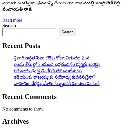
నాలుగు అంత‌స్తుల భ‌వ‌నాన్ని దేవాదాయ శాఖ మంత్రి ఇంద్ర‌క‌ర‌ణ్ రెడ్డి,
పంచాయ‌తీ రాజ్
Read more
Search
Search
Recent Posts
శ్రీవారి ఆర్జిత సేవా టికెట్ల కోటా విడుదల 21న
రెండు కేసుల్లో 25మంది ఎర్రచందనం స్మగ్లర్లు అరెస్టు
గరుడారూఢుడై ఊరేగిన తిరుమలేశుడు
కడియంకు రాజయ్యకు సయోధ్య కుదిరినట్టేనా?
వాహ‌నం బేర‌ర్లు, మేళం సిబ్బందికి పంచెలు పంపిణీ
Recent Comments
No comments to show.
Archives