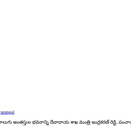
arangal
ో నాలుగు అంత‌స్తుల భ‌వ‌నాన్ని దేవాదాయ శాఖ మంత్రి ఇంద్ర‌క‌ర‌ణ్ రెడ్డి, పంచ