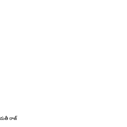
ాయ‌తీ రాజ్