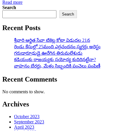
Read more
Search
Search
Recent Posts
శ్రీవారి ఆర్జిత సేవా టికెట్ల కోటా విడుదల 21న
రెండు కేసుల్లో 25మంది ఎర్రచందనం స్మగ్లర్లు అరెస్టు
గరుడారూఢుడై ఊరేగిన తిరుమలేశుడు
కడియంకు రాజయ్యకు సయోధ్య కుదిరినట్టేనా?
వాహ‌నం బేర‌ర్లు, మేళం సిబ్బందికి పంచెలు పంపిణీ
Recent Comments
No comments to show.
Archives
October 2023
September 2023
April 2023