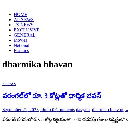
Skip
to
HOME
content
AP NEWS
TS NEWS
EXCLUSIVE
GENERAL
Movies
National
Features
dharmika bhavan
ts news
వ‌రంగ‌ల్‌లో రూ. 3 కోట్ల‌తో ధార్మిక భ‌వ‌న్
September 21, 2023
admin
0 Comments
dasyam
,
dharmika bhavan
,
w
వ‌రంగ‌ల్ న‌గ‌రంలో రూ. 3 కోట్ల వ్య‌యంతో 1040 చ‌ద‌ర‌పు గ‌జాల‌ విస్తీర్ణంల