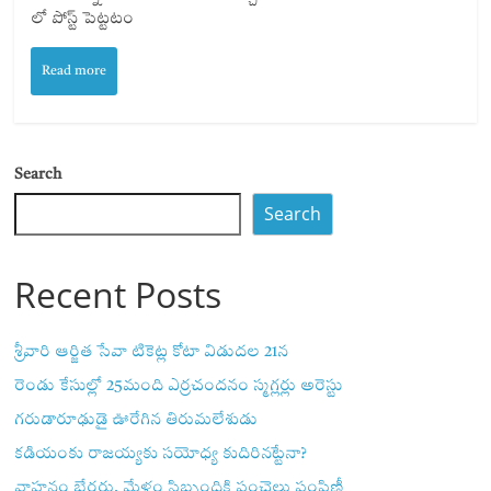
లో పోస్ట్ పెట్టటం
Read more
Search
Search
Recent Posts
శ్రీవారి ఆర్జిత సేవా టికెట్ల కోటా విడుదల 21న
రెండు కేసుల్లో 25మంది ఎర్రచందనం స్మగ్లర్లు అరెస్టు
గరుడారూఢుడై ఊరేగిన తిరుమలేశుడు
కడియంకు రాజయ్యకు సయోధ్య కుదిరినట్టేనా?
వాహ‌నం బేర‌ర్లు, మేళం సిబ్బందికి పంచెలు పంపిణీ