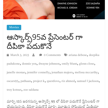
Movies
ఆస్కార్స్95వ ప్రేసెంటర్ గా
దీపికా పదుకొనే
,
March 3, 2023
0 Comments
ariana debose
deepika
,
,
,
,
,
padukone
donnie yen
dwayne johnson
emily blunt
glenn close
,
,
,
,
janelle monae
jennifer connelly
jonathan majors
melissa mccarthy
,
,
,
,
,
,
oscars95
pathaan
project k
questlove
riz ahmed
samuel l jackson
,
troy kotsur
zoe saldana
మార్చి 12న జరగనున్న ఆస్కార్స్ 95 లో దీపికా పదుకొనే ప్రేసెంటర్ గా
చేయనున్నది. దీపికా పదుకొనే మార్చి మూడున సోషియల్ మీడియా