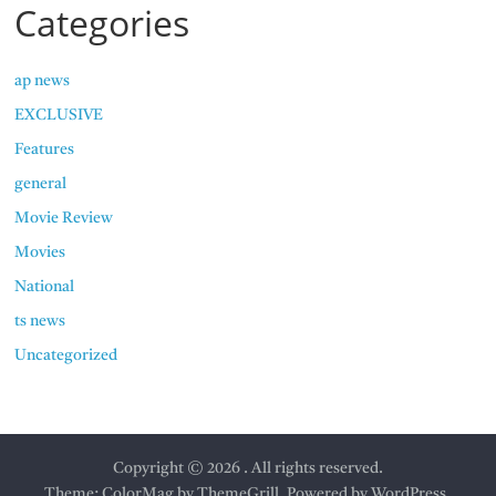
Categories
ap news
EXCLUSIVE
Features
general
Movie Review
Movies
National
ts news
Uncategorized
Copyright © 2026
. All rights reserved.
Theme:
ColorMag
by ThemeGrill. Powered by
WordPress
.