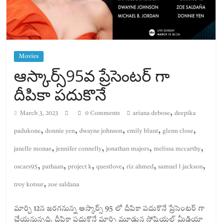
Movies
ఆస్కార్స్95వ ప్రేసెంటర్ గా
దీపికా పదుకొనే
,
March 3, 2023
0 Comments
ariana debose
deepika
,
,
,
,
,
padukone
donnie yen
dwayne johnson
emily blunt
glenn close
,
,
,
,
janelle monae
jennifer connelly
jonathan majors
melissa mccarthy
,
,
,
,
,
,
oscars95
pathaan
project k
questlove
riz ahmed
samuel l jackson
,
troy kotsur
zoe saldana
మార్చి 12న జరగనున్న ఆస్కార్స్ 95 లో దీపికా పదుకొనే ప్రేసెంటర్ గా
చేయనున్నది. దీపికా పదుకొనే మార్చి మూడున సోషియల్ మీడియా