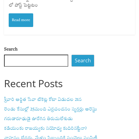
లో పోస్ట్ పెట్టటం
Read more
Search
Search
Recent Posts
శ్రీవారి ఆర్జిత సేవా టికెట్ల కోటా విడుదల 21న
రెండు కేసుల్లో 25మంది ఎర్రచందనం స్మగ్లర్లు అరెస్టు
గరుడారూఢుడై ఊరేగిన తిరుమలేశుడు
కడియంకు రాజయ్యకు సయోధ్య కుదిరినట్టేనా?
వాహ‌నం బేర‌ర్లు, మేళం సిబ్బందికి పంచెలు పంపిణీ