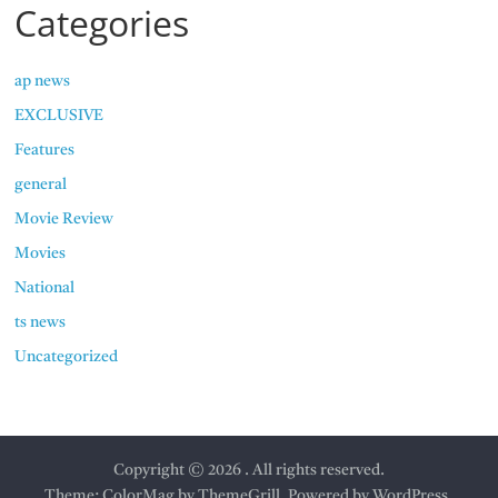
Categories
ap news
EXCLUSIVE
Features
general
Movie Review
Movies
National
ts news
Uncategorized
Copyright © 2026
. All rights reserved.
Theme:
ColorMag
by ThemeGrill. Powered by
WordPress
.