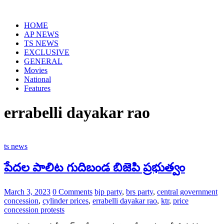
Skip
to
HOME
content
AP NEWS
TS NEWS
EXCLUSIVE
GENERAL
Movies
National
Features
errabelli dayakar rao
ts news
పేద‌ల పాలిట గుదిబండ‌ బిజెపి ప్ర‌భుత్వం
March 3, 2023
0 Comments
bjp party
,
brs party
,
central government
concession
,
cylinder prices
,
errabelli dayakar rao
,
ktr
,
price
concession protests