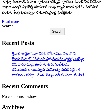
-రాష్ట్ర పంచాయ‌తీరాజ్‌, గ్రామీణాభివృద్ధి, గ్రామీణ మంచినీటి స‌ర‌ఫ‌రా
శాఖ‌ల మంత్రి ఎర్ర‌బెల్లి ద‌యాక‌ర్ రావు గ్యాస్ బండ ధ‌ర‌ను మ‌రోసారి
పెంచిన కేంద్ర ప్ర‌భుత్వం సామాన్యుల‌పై ప్ర‌త్యేకించి
Read more
Search
Search
Recent Posts
శ్రీవారి ఆర్జిత సేవా టికెట్ల కోటా విడుదల 21న
రెండు కేసుల్లో 25మంది ఎర్రచందనం స్మగ్లర్లు అరెస్టు
గరుడారూఢుడై ఊరేగిన తిరుమలేశుడు
కడియంకు రాజయ్యకు సయోధ్య కుదిరినట్టేనా?
వాహ‌నం బేర‌ర్లు, మేళం సిబ్బందికి పంచెలు పంపిణీ
Recent Comments
No comments to show.
Archives