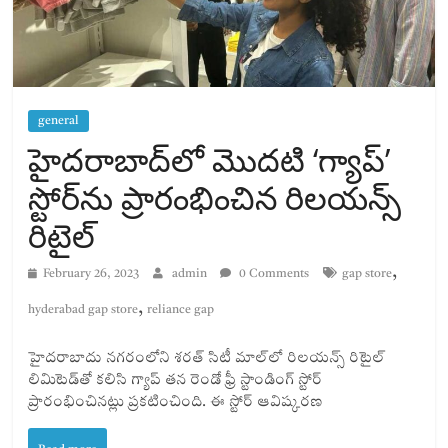
general
హైదరాబాద్‌లో మొదటి ‘గ్యాప్’
స్టోర్‌ను ప్రారంభించిన రిలయన్స్
రిటైల్
,
February 26, 2023
admin
0 Comments
gap store
,
hyderabad gap store
reliance gap
హైదరాబాదు న‌గ‌రంలోని శ‌ర‌త్ సిటీ మాల్‌లో రిల‌య‌న్స్ రిటైల్
లిమిటెడ్‌తో క‌లిసి గ్యాప్‌ త‌న రెండో ఫ్రీ స్టాండింగ్ స్టోర్
ప్రారంభించిన‌ట్లు ప్ర‌క‌టించింది. ఈ స్టోర్ ఆవిష్క‌ర‌ణ