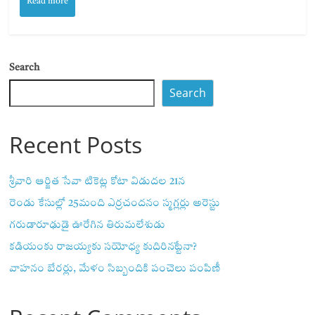
Read more
Search
Search
Recent Posts
శ్రీవారి ఆర్జిత సేవా టికెట్ల కోటా విడుదల 21న
రెండు కేసుల్లో 25మంది ఎర్రచందనం స్మగ్లర్లు అరెస్టు
గరుడారూఢుడై ఊరేగిన తిరుమలేశుడు
కడియంకు రాజయ్యకు సయోధ్య కుదిరినట్టేనా?
వాహ‌నం బేర‌ర్లు, మేళం సిబ్బందికి పంచెలు పంపిణీ