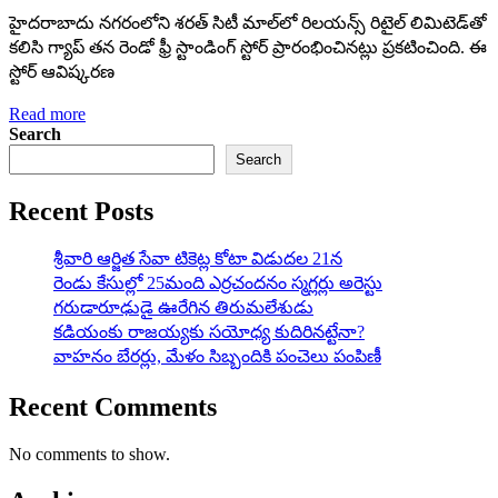
హైదరాబాదు న‌గ‌రంలోని శ‌ర‌త్ సిటీ మాల్‌లో రిల‌య‌న్స్ రిటైల్ లిమిటెడ్‌తో
క‌లిసి గ్యాప్‌ త‌న రెండో ఫ్రీ స్టాండింగ్ స్టోర్ ప్రారంభించిన‌ట్లు ప్ర‌క‌టించింది. ఈ
స్టోర్ ఆవిష్క‌ర‌ణ
Read more
Search
Search
Recent Posts
శ్రీవారి ఆర్జిత సేవా టికెట్ల కోటా విడుదల 21న
రెండు కేసుల్లో 25మంది ఎర్రచందనం స్మగ్లర్లు అరెస్టు
గరుడారూఢుడై ఊరేగిన తిరుమలేశుడు
కడియంకు రాజయ్యకు సయోధ్య కుదిరినట్టేనా?
వాహ‌నం బేర‌ర్లు, మేళం సిబ్బందికి పంచెలు పంపిణీ
Recent Comments
No comments to show.