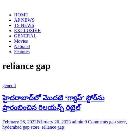
Skip
to
HOME
content
AP NEWS
TS NEWS
EXCLUSIVE
GENERAL
Movies
National
Features
reliance gap
general
హైదరాబాద్‌లో మొదటి ‘గ్యాప్’ స్టోర్‌ను
ప్రారంభించిన రిలయన్స్ రిటైల్
February 26, 2023
February 26, 2023
admin
0 Comments
gap store
,
hyderabad gap store
,
reliance gap