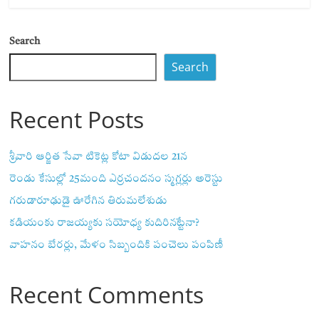
Search
Search
Recent Posts
శ్రీవారి ఆర్జిత సేవా టికెట్ల కోటా విడుదల 21న
రెండు కేసుల్లో 25మంది ఎర్రచందనం స్మగ్లర్లు అరెస్టు
గరుడారూఢుడై ఊరేగిన తిరుమలేశుడు
కడియంకు రాజయ్యకు సయోధ్య కుదిరినట్టేనా?
వాహ‌నం బేర‌ర్లు, మేళం సిబ్బందికి పంచెలు పంపిణీ
Recent Comments