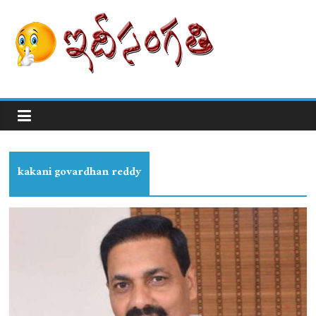
kakani govardhan reddy