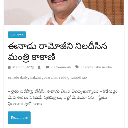
ap news
ఈనాడు రామోజీని నిలదీసిన
మంత్రి కాకాణి
,
March 1, 2023
0 Comments
chandrababu naidu
,
,
eenadu daily
kakani govardhan reddy
ramoji rao
– రైతు భరోసాపై టీడీపీ, ఈనాడు విషం చిమ్ముతున్నాయి – కోడిగుడ్డు
మీద ఈకలు పీకడమే ప్రతిపక్షాలు, ఎల్లో మీడియా పని – ప్లేటు
ఫిరాయింపులో బాబు
Read more