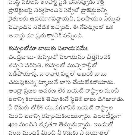
సంస్థ సీబీఐపీ ఇంపాక్ట్‌ స్టడీ చేసినప్పుడు కొత్త
ప్రాజెక్టులపై నిర్వహించిన సర్వేలో ప్రాజెక్టులన్నీ
రైతులకు ఉపయోగపడ్డాయని, ఫలసాయం ఎక్కువ
వచ్చిందని నివేదిక ఇచ్చింది. ఈ నేపథ్యంలో ఒక
అవార్డు మా ప్రభుత్వానికి వచ్చింది.
కుప్పంలోనూ బాబుకు పలాయనమేః
చంద్రబాబు- కుప్పంలో పలాయనం చిత్తగించక
తప్పని పరిస్థితి. కుప్పంలో మున్సిపాల్టీలో
ఓడిపోయావు. నారావారి పల్లెలో ఆఖరికి బాబు
చదువుకున్న స్కూలునే బాగు చేయలేకపోయాడు.
ఆంధ్రా ప్రజల ఆదరణ లేక బయటి రాష్ట్రాల నుంచి
జనాన్ని కిరాయికి తెచ్చుకునే స్థితికి బాబు దిగజారాడు.
నీ కొడుకు లోకేశ్‌ యువగళానికి బయటి రాష్ట్రాల
నుంచి జనాన్ని రప్పించుకుంటున్నారు. వలంటీర్లుగా
400 మందిని భద్రతగా తెచ్చుకున్నారు. ఇందులో
వంద మందికి మించి నీ కొడుకు పాదయాత్రలో