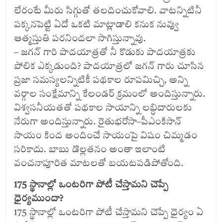
లేరంటే మీరు సిగ్గుతో తలదించుకోవాలి. వాటన్నిటినీ
పక్కనపెట్టి ఏదో ఒకటి మాట్లాడాలి కనుక నువ్వు
ఆత్మస్తుతి పరనిందలా సాగిస్తున్నావు.
– జగన్‌ గారి పాదయాత్రతో నీ కొడుకు పాదయాత్రకు
పోలిక ఎక్కడుంది? పాదయాత్రలో జగన్‌ గారు చూసిన
ప్రజా సమస్యలన్నిటికీ పథకాల రూపమిచ్చి, అన్ని
వర్గాల సంక్షేమాన్ని కేలండర్‌ క్రమంలో అందిస్తున్నారు.
విశ్వసనీయతతో పథకాల సాయాన్ని లబ్ధిదారులకు
నేరుగా అందిస్తున్నారు. రైతుభరోసా–పీఎంకిసాన్‌
సాయం కింద అందించే సాయంపై విషం చిమ్మడం
సరికాదు. బాబు డొల్లతనం అంతా ఇలాంటి
వంచనాపూరిత మాటలతో బయటపడిపోతోంది.
175 స్థానాల్లో ఒంటరిగా పోటీ చేస్తామని చెప్పే
ధైర్యముందా?
175 స్థానాల్లో ఒంటరిగా పోటీ చేస్తామని చెప్పే ధైర్యం ఏ