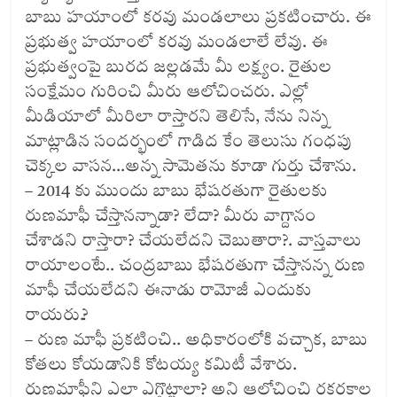
బాబు హయాంలో కరవు మండలాలు ప్రకటించారు. ఈ
ప్రభుత్వ హయాంలో కరవు మండలాలే లేవు. ఈ
ప్రభుత్వంపై బురద జల్లడమే మీ లక్ష్యం. రైతుల
సంక్షేమం గురించి మీరు ఆలోచించరు. ఎల్లో
మీడియాలో మీరిలా రాస్తారని తెలిసే, నేను నిన్న
మాట్లాడిన సందర్భంలో గాడిద కేం తెలుసు గంధపు
చెక్కల వాసన…అన్న సామెతను కూడా గుర్తు చేశాను.
– 2014 కు ముందు బాబు భేషరతుగా రైతులకు
రుణమాఫీ చేస్తానన్నాడా? లేదా? మీరు వాగ్దానం
చేశాడని రాస్తారా? చేయలేదని చెబుతారా?. వాస్తవాలు
రాయాలంటే.. చంద్రబాబు భేషరతుగా చేస్తానన్న రుణ
మాఫీ చేయలేదని ఈనాడు రామోజీ ఎందుకు
రాయరు.?
– రుణ మాఫీ ప్రకటించి.. అధికారంలోకి వచ్చాక, బాబు
కోతలు కోయడానికి కోటయ్య కమిటీ వేశారు.
రుణమాఫీని ఎలా ఎగ్గొట్టాలా? అని ఆలోచించి రకరకాల