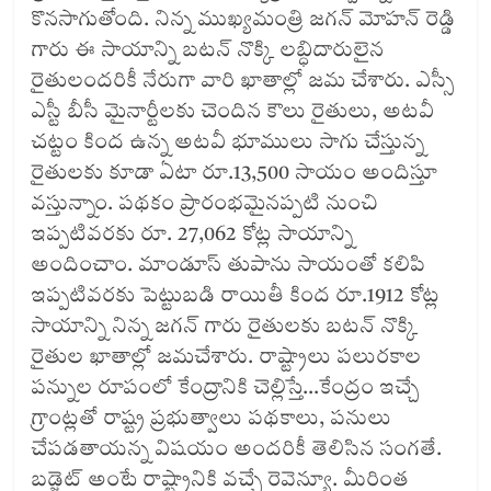
కొనసాగుతోంది. నిన్న ముఖ్యమంత్రి జగన్‌ మోహన్‌ రెడ్డి
గారు ఈ సాయాన్ని బటన్‌ నొక్కి లబ్ధిదారులైన
రైతులందరికీ నేరుగా వారి ఖాతాల్లో జమ చేశారు. ఎస్సీ
ఎస్టీ బీసీ మైనార్టీలకు చెందిన కౌలు రైతులు, అటవీ
చట్టం కింద ఉన్న అటవీ భూములు సాగు చేస్తున్న
రైతులకు కూడా ఏటా రూ.13,500 సాయం అందిస్తూ
వస్తున్నాం. పథకం ప్రారంభమైనప్పటి నుంచి
ఇప్పటివరకు రూ. 27,062 కోట్ల సాయాన్ని
అందించాం. మాండూస్ తుపాను సాయంతో కలిపి
ఇప్పటివరకు పెట్టుబడి రాయితీ కింద రూ.1912 కోట్ల
సాయాన్ని నిన్న జగన్‌ గారు రైతులకు బటన్‌ నొక్కి
రైతుల ఖాతాల్లో జమచేశారు. రాష్ట్రాలు పలురకాల
పన్నుల రూపంలో కేంద్రానికి చెల్లిస్తే…కేంద్రం ఇచ్చే
గ్రాంట్లతో రాష్ట్ర ప్రభుత్వాలు పథకాలు, పనులు
చేపడతాయన్న విషయం అందరికీ తెలిసిన సంగతే.
బడ్జెట్‌ అంటే రాష్ట్రానికి వచ్చే రెవెన్యూ. మీరింత