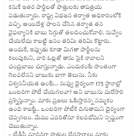
కనుకే ఇతర పార్టీలతో పొత్తులకు తాపత్రయ
పడుతున్నారు. రాష్ట్ర విభజన తర్వాత అధికారంలోకి
వచ్చి, అయిదేళ్ల పాలన చేసిన తర్వాత తన
వైఫల్యానికి బాబు సిగ్గుతో తలదించుకోవాలి. నువ్వేం
చేయలేదు కాబట్టి జనం తరిమి తరిమి కొట్టారు.
అందుకే, ఇప్పుడు కూడా మిగతా పార్టీలను
కలుపుకుని, వారి ఓట్లతో తాను పైకి రావాలని
చంద్రబాబు చూస్తున్నాడు. ఎందుకంటే సొంతంగా
గెలవలేనని బాబుకు బాగా తెలుసు. నీకు
విశ్వసనీయత ఉంటే… నువ్వు ధైర్యంగా 175 స్థానాల్లో
ఒంటరిగా పోటీ చేయగలవా? అని బాబును మరోసారి
ప్రశ్నిస్తున్నాం. మాకు ప్రజలు ఓటేస్తారన్న నమ్మకం
ఉంది కాబట్టే.. ఒంటరిగా పోటీకి దిగుతామని ధైర్యంగా
చెప్పగలం. మేము ఎవరితోనూ కలవబోమని స్పష్టంగా
చెబుతున్నాం.
– టీడీపీ మాదిరిగా పొత్తుల బేరసారాలు మాకు