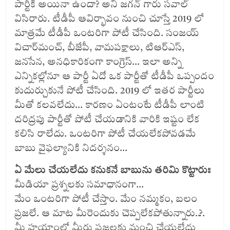
పార్టీకి అయినా ఉందా? అని జగన్‌ గారు సవాల్‌
విసిరారు. టీడీపీ ఆవిర్భావం నుంచి చూస్తే 2019 లో
మాత్రమే టీడీపీ ఒంటరిగా పోటీ చేసింది. సంజయ్‌
విచార్‌మంచ్, బీజేపీ, వామపక్షాలు, టిఆర్ఎస్,
జనసేన, అనధికారికంగా కాంగ్రెస్… ఇలా అన్ని
ఎన్నికల్లోనూ ఆ పార్టీ ఏదో ఒక పార్టీతో టీడీపీ ఒప్పందం
కుదుర్చుకునే పోటీ చేసింది. 2019 లో ఇతర పార్టీలు
మీతో కలవలేదు… కారణం ఏంటంటే టీడీపీ లాంటి
దరిద్రపు పార్టీతో పోటీ చేయడానికి వారికి ఇష్టం లేక
కలిసి రాలేదు. ఒంటరిగా పోటీ చేయలేకపోవడమే
బాబు వైఫల్యానికి నిదర్శనం…
ఏ మేలు చేయలేదు కనుకనే బాబును తరిమి కొట్టారుః
మీడియా ప్రశ్నలకు సమాధానంగా…
మేం ఒంటరిగా పోటీ చేస్తాం. మేం నమ్మకం, బలం
ప్రజలే. ఆ మాట మీరెందుకు చెప్పలేకపోతున్నారు..?.
మీ హయాంలో మీరు ప్రజలకు మంచి చేయలేదు