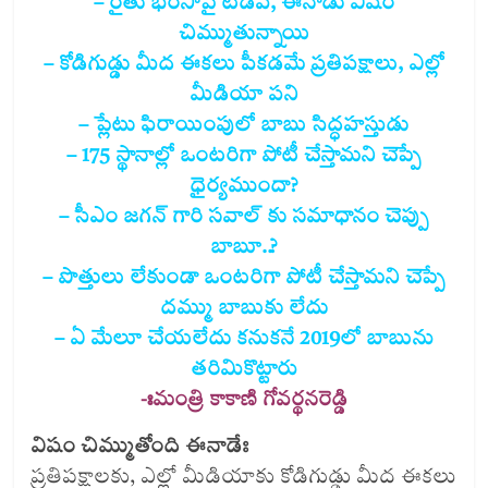
– రైతు భరోసాపై టీడీపీ, ఈనాడు విషం
చిమ్ముతున్నాయి
– కోడిగుడ్డు మీద ఈకలు పీకడమే ప్రతిపక్షాలు, ఎల్లో
మీడియా పని
– ప్లేటు ఫిరాయింపులో బాబు సిద్ధహస్తుడు
– 175 స్థానాల్లో ఒంటరిగా పోటీ చేస్తామని చెప్పే
ధైర్యముందా?
– సీఎం జగన్ గారి సవాల్ కు సమాధానం చెప్పు
బాబూ..?
– పొత్తులు లేకుండా ఒంటరిగా పోటీ చేస్తామని చెప్పే
దమ్ము బాబుకు లేదు
– ఏ మేలూ చేయలేదు కనుకనే 2019లో బాబును
తరిమికొట్టారు
-ఃమంత్రి కాకాణి గోవర్థనరెడ్డి
విషం చిమ్ముతోంది ఈనాడేః
ప్రతిపక్షాలకు, ఎల్లో మీడియాకు కోడిగుడ్డు మీద ఈకలు