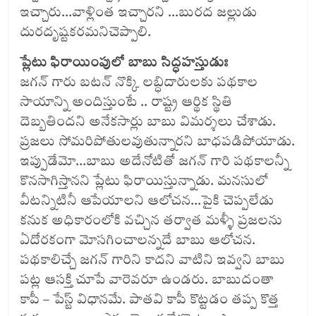
ఇచ్చారు…వాళ్లింత ఇచ్చారని …బురద జల్లుడు
దురదృష్టకరమనిచెప్పాలి.
ప్లేటు ఫిరాయింపులో బాబు సిద్ధహస్తుడుః
జగన్‌ గారు బటన్‌ నొక్కి లబ్ధిదారులకు పథకాల
సాయాన్ని అందిస్తుంటే .. రాష్ట్ర ఆర్థిక స్థితి
దెబ్బతిందని అనేకసార్లు బాబు విమర్శలు చేశాడు.
ప్రజలు సోమరిపోతులవుతున్నారని బాధపడిపోయాడు.
ఇప్పుడేమో…బాబు అదేనోటితో జగన్‌ గారి పథకాలన్నీ
కొనసాగిస్తానని ప్లేటు ఫిరాయిస్తున్నాడు. మనసులో
వీటన్నిటినీ ఆపేయాలని ఆలోచన…పైకి చెప్పలేడు
కనుక అధికారంలోకి వచ్చిన తర్వాత మళ్ళీ ప్రజలను
ఏదోరకంగా మోసగించాలన్నదే బాబు ఆలోచన.
పథకాలిచ్చే జగన్‌ గారిని కాదని వాటిని ఇవ్వని బాబు
పట్ల ఆసక్తి చూపే వారెవరూ ఉండరు. బాబుదంతా
కాపీ – పేస్ట్‌ విధానమే. పాతవి కాపీ కొట్టడం తప్ప కొత్త