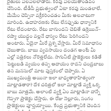
రైతులు విలవిలలాడారు. కరవు విలయతాండవం
చేసింది. టీడీపీ ప్రభుత్వంలో ఏటా కరవు మండలాలే.
మేమేం చెప్పినా వక్రీకరించడం మీకు అలవాటుగా
మారింది. ఉదాహరణకు రేటు లేనప్పుడు ధాన్యానికి
రేటు లేదంటారు. రేటు బాగుందని చెబితే ఉక్రెయిన్‌–
రష్యా యుద్ధం వల్లనే ధాన్యం రేటు పెరిగిందని
అంటారు. ఏదైనా మీరే ప్రశ్న వేస్తారు. మీరే సమాధానం
చెబుతారు. బాబు వ్యవసాయం దండగ అంటే మీ
ఎల్లో పత్రికలు నోరెత్తలేదు. సాగునీటి ప్రాజెక్టులు కడితే
పెట్టుబడి వ్యయం తప్ప ఆదాయం రాదని చంద్రబాబు
తన మనసులో మాట పుస్తకంలో చెప్పారు. ఏ
ముఖ్యమంత్రి అయినా ఇలా బాధ్యతారాహిత్యంగా
మాట్లాడతారా? దేశ చరిత్రలో ఇలా మాట్లాడే వ్యక్తి ఒక్క
బాబు మాత్రమే. అలాంటి వ్యక్తి ఏం మాట్లాడినా దాన్నే
గొప్పగా ప్రొజెక్టు చేస్తారు. ఈ రోజు నెల్లూరు, సంగం
ప్రాజెక్టులు పూర్తయ్యాయి. కేంద్ర ప్రభుత్వానికి చెందిన