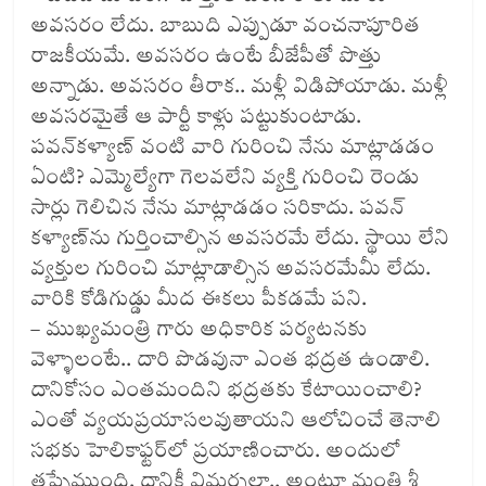
అవసరం లేదు. బాబుది ఎప్పుడూ వంచనాపూరిత
రాజకీయమే. అవసరం ఉంటే బీజేపీతో పొత్తు
అన్నాడు. అవసరం తీరాక.. మళ్లీ విడిపోయాడు. మళ్లీ
అవసరమైతే ఆ పార్టీ కాళ్లు పట్టుకుంటాడు.
పవన్‌కళ్యాణ్‌ వంటి వారి గురించి నేను మాట్లాడడం
ఏంటి? ఎమ్మెల్యేగా గెలవలేని వ్యక్తి గురించి రెండు
సార్లు గెలిచిన నేను మాట్లాడడం సరికాదు. పవన్‌
కళ్యాణ్‌ను గుర్తించాల్సిన అవసరమే లేదు. స్థాయి లేని
వ్యక్తుల గురించి మాట్లాడాల్సిన అవసరమేమీ లేదు.
వారికి కోడిగుడ్డు మీద ఈకలు పీకడమే పని.
– ముఖ్యమంత్రి గారు అధికారిక పర్యటనకు
వెళ్ళాలంటే.. దారి పొడవునా ఎంత భద్రత ఉండాలి.
దానికోసం ఎంతమందిని భద్రతకు కేటాయించాలి?
ఎంతో వ్యయప్రయాసలవుతాయని ఆలోచించే తెనాలి
సభకు హెలికాఫ్టర్‌లో ప్రయాణించారు. అందులో
తప్పేముంది, దానికీ విమర్శలా.. అంటూ మంత్రి శ్రీ