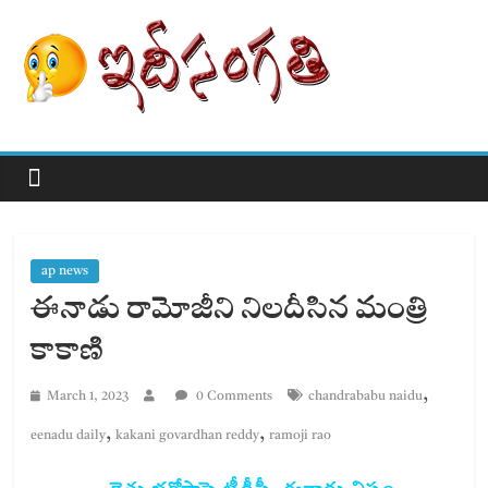
ap news
ఈనాడు రామోజీని నిలదీసిన మంత్రి
కాకాణి
,
March 1, 2023
0 Comments
chandrababu naidu
,
,
eenadu daily
kakani govardhan reddy
ramoji rao