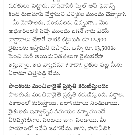
షరతులు పెట్టారు. వాస్తవానికి స్కేల్‌ ఆఫ్‌ ఫైనాన్స్‌
కింద రుణమాఫీ చేస్తామని ఎన్నికల ముందు చెప్పారా?.
– మీ మోసాలకు, వంచనలకు భిన్నంగా… మేం
అధికారంలోకి వచ్చే ముందు జగన్‌ గారు ఏయే
వాగ్దానాలు చేశారో వాటికి కట్టుబడి రూ.12,500
రైతులకు ఇస్తామని చెప్పారు. దాన్ని రూ. 13,500కు
పెంచి మరీ అయిదువిడతలుగా రైతుభరోసా
ఇస్తున్నాం. ఇది వాస్తవమా ? కాదా?. రైతుల పట్ల మీకు
ఏనాడూ చిత్తశుద్ధి లేదు.
పాలకుడు మంచివాడైతే ప్రకృతి కరుణిస్తుందిః
పాలకుడు మంచివాడైతే ప్రకృతి కరుణిస్తుంది. వర్షాలు
సకాలంలో కురుస్తాయి. జలాశయాలు నిండుతాయి.
రైతులకు ఇవ్వాల్సిన సమయం కన్నా ముందే
నీరివ్వగలిగాం. పంటలు బాగా పండాయి. మీ
హయాంలో ఇవేవీ జరగలేదు. తాగు, సాగునీటికి