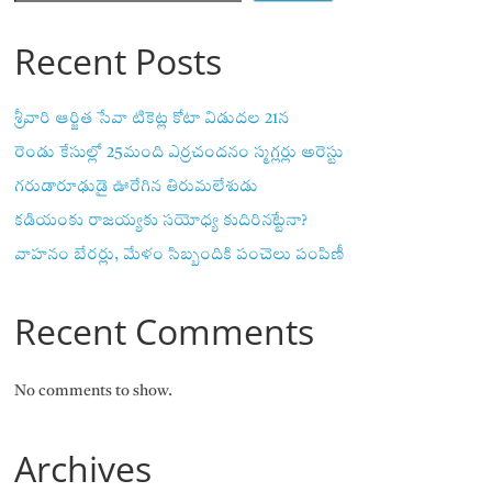
Recent Posts
శ్రీవారి ఆర్జిత సేవా టికెట్ల కోటా విడుదల 21న
రెండు కేసుల్లో 25మంది ఎర్రచందనం స్మగ్లర్లు అరెస్టు
గరుడారూఢుడై ఊరేగిన తిరుమలేశుడు
కడియంకు రాజయ్యకు సయోధ్య కుదిరినట్టేనా?
వాహ‌నం బేర‌ర్లు, మేళం సిబ్బందికి పంచెలు పంపిణీ
Recent Comments
No comments to show.
Archives