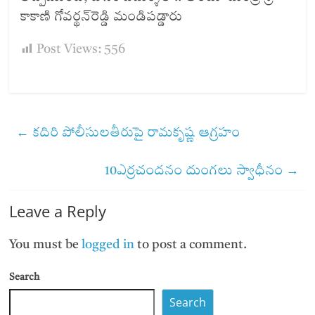
కాకాణి గోవర్థన్‌రెడ్డి మండిపడ్డారు
Post Views:
556
←
కదిరి పోలీసులతీరుపై రామకృష్ణ ఆగ్రహం
10ఎర్రచందనం దుంగలు స్వాధీనం
→
Leave a Reply
You must be
logged in
to post a comment.
Search
Search