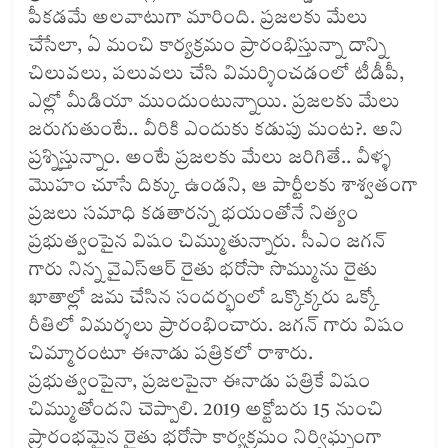
పీకడమే అలవాటుగా మారింది. ప్రజలకు మేలు
చేసేలా, ఏ మంచి కార్యక్రమం ప్రారంభిస్తున్నా దాన్ని
చిలువలు, పలువలు చేసి విమర్శించడంలో టీడీపీ,
ఎల్లో మీడియా ముందుంటున్నాయి. ప్రజలకు మేలు
జరుగుతుంటే.. వీరికి ఎందుకు కడుపు మంట?. అని
ప్రశ్నిస్తున్నాం. అంటే ప్రజలకు మేలు జరిగితే.. వీళ్ళ
మొహం చూసే దిక్కు ఉండని, ఆ పార్టీలకు శాశ్వతంగా
ప్రజలు సమాధి కడతారన్న భయంతోనే నిత్యం
ప్రభుత్వంపైన విషం చిమ్ముతున్నారు. సీఎం జగన్‌
గారు నిన్న వైఎస్ఆర్ రైతు భరోసా సొమ్మును రైతు
ఖాతాల్లో జమ చేసిన సందర్భంలో ఒక్కొక్కరు ఒక్కో
రీతిలో విమర్శలు ప్రారంభించారు. జగన్‌ గారు విషం
చిమ్మారంటూ ఈనాడు పత్రికలో రాశారు.
ప్రభుత్వంపైనా, ప్రజలపైనా ఈనాడు పత్రికే విషం
చిమ్ముతోందని చెప్పాలి. 2019 అక్టోబరు 15 నుంచి
ప్రారంభమైన రైతు భరోసా కార్యక్రమం నిర్విఘ్నంగా