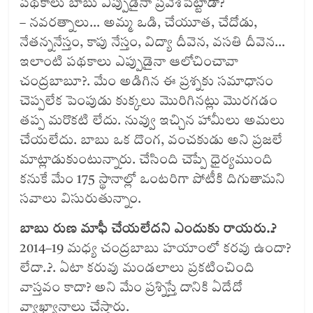
పథకాలు బాబు ఎప్పుడైనా ప్రవేశపెట్టాడా?
– నవరత్నాలు… అమ్మ ఒడి, చేయూత, చేదోడు,
నేతన్ననేస్తం, కాపు నేస్తం, విద్యా దీవెన, వసతి దీవెన…
ఇలాంటి పథకాలు ఎప్పుడైనా ఆలోచించావా
చంద్రబాబూ?. మేం అడిగిన ఈ ప్రశ్నకు సమాధానం
చెప్పలేక పెంపుడు కుక్కలు మొరిగినట్లు మొరగడం
తప్ప మరొకటి లేదు. నువ్వు ఇచ్చిన హామీలు అమలు
చేయలేదు. బాబు ఒక దొంగ, వంచకుడు అని ప్రజలే
మాట్లాడుకుంటున్నారు. చేసింది చెప్పే ధైర్యముంది
కనుకే మేం 175 స్థానాల్లో ఒంటరిగా పోటీకి దిగుతామని
సవాలు విసురుతున్నాం.
బాబు రుణ మాఫీ చేయలేదని ఎందుకు రాయరు..?
2014–19 మధ్య చంద్రబాబు హయాంలో కరవు ఉందా?
లేదా..?. ఏటా కరువు మండలాలు ప్రకటించింది
వాస్తవం కాదా? అని మేం ప్రశ్నిస్తే దానికి ఏదేదో
వ్యాఖ్యానాలు చేస్తారు.