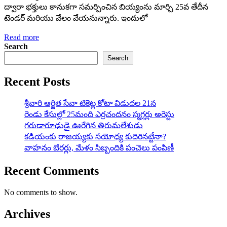
ద్వారా భక్తులు కానుకగా సమర్పించిన బియ్యంను మార్చి 25వ తేదీన
టెండర్‌ మరియు వేలం వేయనున్నారు. ఇందులో
Read more
Search
Search
Recent Posts
శ్రీవారి ఆర్జిత సేవా టికెట్ల కోటా విడుదల 21న
రెండు కేసుల్లో 25మంది ఎర్రచందనం స్మగ్లర్లు అరెస్టు
గరుడారూఢుడై ఊరేగిన తిరుమలేశుడు
కడియంకు రాజయ్యకు సయోధ్య కుదిరినట్టేనా?
వాహ‌నం బేర‌ర్లు, మేళం సిబ్బందికి పంచెలు పంపిణీ
Recent Comments
No comments to show.
Archives