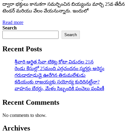
ద్వారా భక్తులు కానుకగా సమర్పించిన బియ్యంను మార్చి 25వ తేదీన
టెండర్‌ మరియు వేలం వేయనున్నారు. ఇందులో
Read more
Search
Search
Recent Posts
శ్రీవారి ఆర్జిత సేవా టికెట్ల కోటా విడుదల 21న
రెండు కేసుల్లో 25మంది ఎర్రచందనం స్మగ్లర్లు అరెస్టు
గరుడారూఢుడై ఊరేగిన తిరుమలేశుడు
కడియంకు రాజయ్యకు సయోధ్య కుదిరినట్టేనా?
వాహ‌నం బేర‌ర్లు, మేళం సిబ్బందికి పంచెలు పంపిణీ
Recent Comments
No comments to show.
Archives