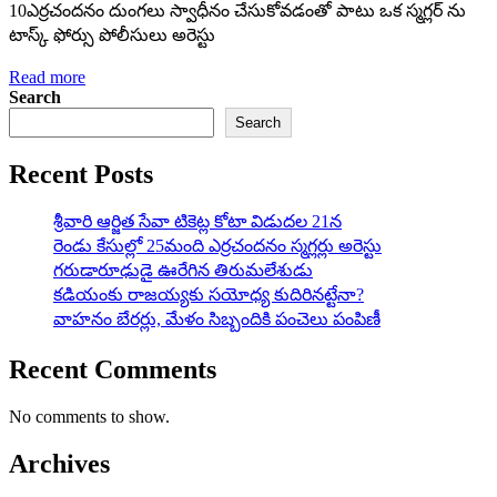
10ఎర్రచందనం దుంగలు స్వాధీనం చేసుకోవడంతో పాటు ఒక స్మగ్లర్ ను
టాస్క్ ఫోర్సు పోలీసులు అరెస్టు
Read more
Search
Search
Recent Posts
శ్రీవారి ఆర్జిత సేవా టికెట్ల కోటా విడుదల 21న
రెండు కేసుల్లో 25మంది ఎర్రచందనం స్మగ్లర్లు అరెస్టు
గరుడారూఢుడై ఊరేగిన తిరుమలేశుడు
కడియంకు రాజయ్యకు సయోధ్య కుదిరినట్టేనా?
వాహ‌నం బేర‌ర్లు, మేళం సిబ్బందికి పంచెలు పంపిణీ
Recent Comments
No comments to show.
Archives