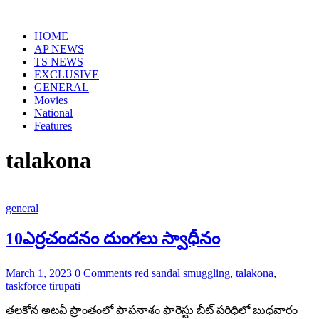
Skip
to
HOME
content
AP NEWS
TS NEWS
EXCLUSIVE
GENERAL
Movies
National
Features
talakona
general
10ఎర్రచందనం దుంగలు స్వాధీనం
March 1, 2023
0 Comments
red sandal smuggling
,
talakona
,
taskforce tirupati
తలకోన అటవీ ప్రాంతంలో పాపనాశం ఫారెస్టు బీట్ పరిధిలో బుధవారం