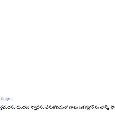
 tirupati
రచందనం దుంగలు స్వాధీనం చేసుకోవడంతో పాటు ఒక స్మగ్లర్ ను టాస్క్ ఫోర్