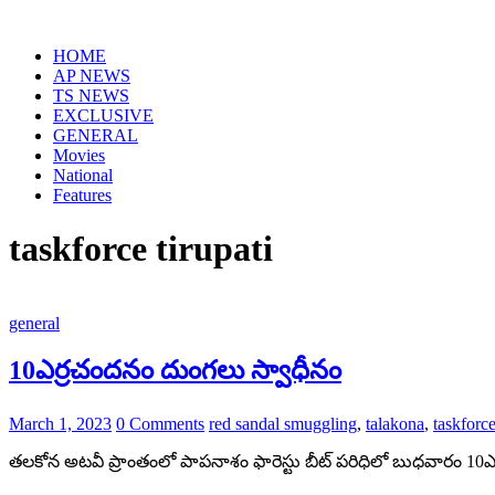
Skip
to
HOME
content
AP NEWS
TS NEWS
EXCLUSIVE
GENERAL
Movies
National
Features
taskforce tirupati
general
10ఎర్రచందనం దుంగలు స్వాధీనం
March 1, 2023
0 Comments
red sandal smuggling
,
talakona
,
taskforce
తలకోన అటవీ ప్రాంతంలో పాపనాశం ఫారెస్టు బీట్ పరిధిలో బుధవారం 10ఎర్