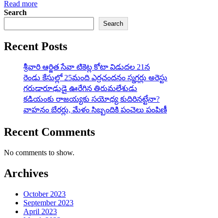
Read more
Search
Search
Recent Posts
శ్రీవారి ఆర్జిత సేవా టికెట్ల కోటా విడుదల 21న
రెండు కేసుల్లో 25మంది ఎర్రచందనం స్మగ్లర్లు అరెస్టు
గరుడారూఢుడై ఊరేగిన తిరుమలేశుడు
కడియంకు రాజయ్యకు సయోధ్య కుదిరినట్టేనా?
వాహ‌నం బేర‌ర్లు, మేళం సిబ్బందికి పంచెలు పంపిణీ
Recent Comments
No comments to show.
Archives
October 2023
September 2023
April 2023