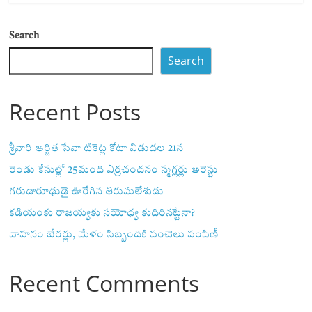
Search
Search
Recent Posts
శ్రీవారి ఆర్జిత సేవా టికెట్ల కోటా విడుదల 21న
రెండు కేసుల్లో 25మంది ఎర్రచందనం స్మగ్లర్లు అరెస్టు
గరుడారూఢుడై ఊరేగిన తిరుమలేశుడు
కడియంకు రాజయ్యకు సయోధ్య కుదిరినట్టేనా?
వాహ‌నం బేర‌ర్లు, మేళం సిబ్బందికి పంచెలు పంపిణీ
Recent Comments