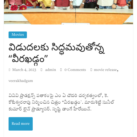
Movies
విడుద‌ల‌కు సిద్ధ‌మ‌వుతోన్న
“వీరఖడ్గం”
,
March 4, 2023
admin
0 Comments
movie release
veerakhadgam
వివివి ప్రొడక్షన్స్ పతాకంపై ఎం ఏ చౌదరి దర్శకత్వంలో, కె.
కోటేశ్వరరావు నిర్మించిన చిత్రం “వీరఖడ్గం`. మారుశెట్టి సునీల్
కుమార్ లైన్ ప్రొడ్యూస‌ర్‌. సృష్టి డాంగే హీరోయిన్‌.
Read more