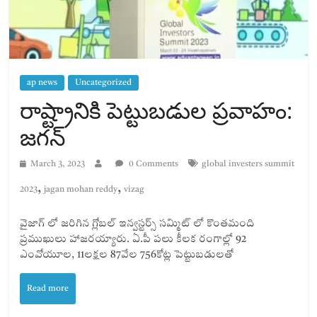
ap news
Uncategorized
రాష్ట్రానికి పెట్టుబడుల ప్రవాహం:
జగన్
March 3, 2023
0 Comments
global investers summit
,
,
2023
jagan mohan reddy
vizag
వైజాగ్ లో జరిగిన గ్లోబల్ ఇన్వస్టర్స్ సమ్మిట్ లో కొంతమంది
ప్రముఖులు హాజరయ్యారు. ఏ.పీ పలు కీలక రంగాల్లో 92
ఎంవోయూల, 11లక్షల 87వేల 756కోట్ల పెట్టుబడులతో
Read more