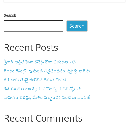
Search
Search
Recent Posts
శ్రీవారి ఆర్జిత సేవా టికెట్ల కోటా విడుదల 21న
రెండు కేసుల్లో 25మంది ఎర్రచందనం స్మగ్లర్లు అరెస్టు
గరుడారూఢుడై ఊరేగిన తిరుమలేశుడు
కడియంకు రాజయ్యకు సయోధ్య కుదిరినట్టేనా?
వాహ‌నం బేర‌ర్లు, మేళం సిబ్బందికి పంచెలు పంపిణీ
Recent Comments