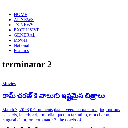
Skip
to
HOME
content
AP NEWS
TS NEWS
EXCLUSIVE
GENERAL
Movies
National
Features
terminator 2
Movies
రామ్ చరణ్ కి నాలుగు ఇష్టమైన చిత్రాలు
March 3, 2023
0 Comments
daana veera soora karna
,
inglourious
basterds
,
letterboxd
,
mr india
,
quentin tarantino
,
ram charan
,
rangasthalam
,
rrr
,
terminator 2
,
the notebook