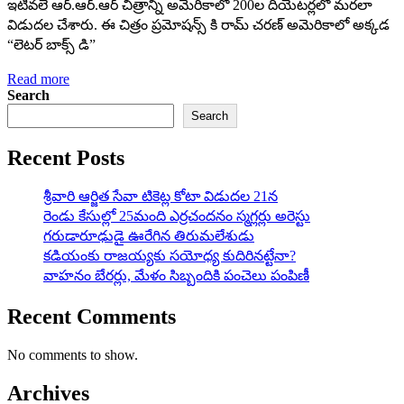
ఇటీవలే ఆర్.ఆర్.ఆర్ చిత్రాన్ని అమెరికాలో 200ల దియేటర్లలో మరలా
విడుదల చేశారు. ఈ చిత్రం ప్రమోషన్స్ కి రామ్ చరణ్ అమెరికాలో అక్కడ
“లెటర్ బాక్స్ డి”
Read more
Search
Search
Recent Posts
శ్రీవారి ఆర్జిత సేవా టికెట్ల కోటా విడుదల 21న
రెండు కేసుల్లో 25మంది ఎర్రచందనం స్మగ్లర్లు అరెస్టు
గరుడారూఢుడై ఊరేగిన తిరుమలేశుడు
కడియంకు రాజయ్యకు సయోధ్య కుదిరినట్టేనా?
వాహ‌నం బేర‌ర్లు, మేళం సిబ్బందికి పంచెలు పంపిణీ
Recent Comments
No comments to show.
Archives