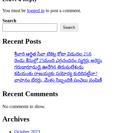
You must be
logged in
to post a comment.
Search
Search
Recent Posts
శ్రీవారి ఆర్జిత సేవా టికెట్ల కోటా విడుదల 21న
రెండు కేసుల్లో 25మంది ఎర్రచందనం స్మగ్లర్లు అరెస్టు
గరుడారూఢుడై ఊరేగిన తిరుమలేశుడు
కడియంకు రాజయ్యకు సయోధ్య కుదిరినట్టేనా?
వాహ‌నం బేర‌ర్లు, మేళం సిబ్బందికి పంచెలు పంపిణీ
Recent Comments
No comments to show.
Archives
October 2023