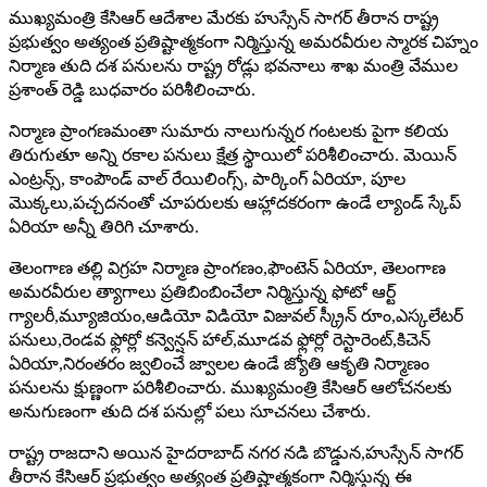
ముఖ్యమంత్రి కేసిఆర్ ఆదేశాల మేరకు హుస్సేన్ సాగర్ తీరాన రాష్ట్ర
ప్రభుత్వం అత్యంత ప్రతిష్టాత్మకంగా నిర్మిస్తున్న అమరవీరుల స్మారక చిహ్నం
నిర్మాణ తుది దశ పనులను రాష్ట్ర రోడ్లు భవనాలు శాఖ మంత్రి వేముల
ప్రశాంత్ రెడ్డి బుధవారం పరిశీలించారు.
నిర్మాణ ప్రాంగణమంతా సుమారు నాలుగున్నర గంటలకు పైగా కలియ
తిరుగుతూ అన్ని రకాల పనులు క్షేత్ర స్థాయిలో పరిశీలించారు. మెయిన్
ఎంట్రన్స్, కాంపౌండ్ వాల్ రేయిలింగ్స్, పార్కింగ్ ఏరియా, పూల
మొక్కలు,పచ్చదనంతో చూపరులకు ఆహ్లాదకరంగా ఉండే ల్యాండ్ స్కేప్
ఏరియా అన్నీ తిరిగి చూశారు.
తెలంగాణ తల్లి విగ్రహ నిర్మాణ ప్రాంగణం,ఫౌంటెన్ ఏరియా, తెలంగాణ
అమరవీరుల త్యాగాలు ప్రతిబింబించేలా నిర్మిస్తున్న ఫోటో ఆర్ట్
గ్యాలరీ,మ్యూజియం,ఆడియో విడియో విజువల్ స్క్రీన్ రూం,ఎస్కలేటర్
పనులు,రెండవ ఫ్లోర్లో కన్వెన్షన్ హాల్,మూడవ ఫ్లోర్లో రెస్టారెంట్,కిచెన్
ఏరియా,నిరంతరం జ్వలించే జ్వాలల ఉండే జ్యోతి ఆకృతి నిర్మాణం
పనులను క్షుణ్ణంగా పరిశీలించారు. ముఖ్యమంత్రి కేసిఆర్ ఆలోచనలకు
అనుగుణంగా తుది దశ పనుల్లో పలు సూచనలు చేశారు.
రాష్ట్ర రాజదాని అయిన హైదరాబాద్ నగర నడి బొడ్డున,హుస్సేన్ సాగర్
తీరాన కేసిఆర్ ప్రభుత్వం అత్యంత ప్రతిష్టాత్మకంగా నిర్మిస్తున్న ఈ