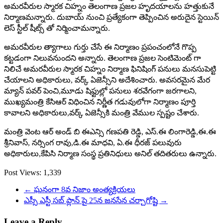
అమరవీరుల స్మారక చిహ్నం తెలంగాణ ప్రజల హృదయాలను హత్తుకునే
నిర్మాణమన్నారు. దుబాయ్ నుంచి ప్రత్యేకంగా తెప్పించిన అరుదైన స్టెయిన్
లెస్ స్టీల్ షీట్స్ తో నిర్మించామన్నారు.
అమరవీరుల త్యాగాలు గుర్తు చేసే ఈ నిర్మాణం ప్రపంచంలోనే గొప్ప
కట్టడంగా నిలువనుందని అన్నారు. తెలంగాణ ప్రజల సెంటిమెంట్ గా
నిలిచే అమరవీరుల స్మారక చిహ్నం నిర్మాణ ఫినిషింగ్ పనులు మనసుపెట్టి
చేయాలని అధికారులు, వర్క్ ఏజెన్సీని అదేశించారు. అవసరమైన మేర
మ్యాన్ పవర్ పెంచి,మూడు షిఫ్టుల్లో పనులు శరవేగంగా జరగాలని,
ముఖ్యమంత్రి కేసిఆర్ విధించిన నిర్ణీత గడువులోగా నిర్మాణం పూర్తి
కావాలని అధికారులు,వర్క్ ఏజెన్సీకి మంత్రి వేముల స్పష్టం చేశారు.
మంత్రి వెంట ఆర్ అండ్ బి ఈఎన్సి గణపతి రెడ్డి, ఎస్.ఈ లింగారెడ్డి,ఈ.ఈ
శ్రీనివాస్, నర్సింగ రావు,డి.ఈ మాధవి, ఏ.ఈ ధీరజ్ పలువురు
అధికారులు,కేపిసి నిర్మాణ సంస్థ ప్రతినిధులు అనిల్ తదితరులు ఉన్నారు.
Post Views:
1,339
←
ఘనంగా 8వ నిజాం అంత్యక్రియలు
ఎస్సీ ఎస్టీ సబ్ ప్లాన్ పై 25న జనసేన చర్చాగోష్టి
→
Leave a Reply