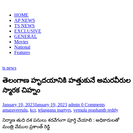
Skip
to
HOME
content
AP NEWS
TS NEWS
EXCLUSIVE
GENERAL
Movies
National
Features
ts news
తెలంగాణ హృదయానికి హత్తుకునే అమరవీరుల
స్మారక చిహ్నం
January 19, 2023
January 19, 2023
admin
0 Comments
amaraveerulu
,
kcr
,
telangana martyrs
,
vemula prashanth reddy
నిర్మాణ తుది దశ పనులు శరవేగంగా పూర్తి చేయాలి : అధికారులతో
మంత్రి వేముల ప్రశాంత్ రెడ్డి