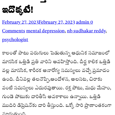
ఇదొక్కటే!
February 27, 2023
February 27, 2023
admin
0
Comments
mental depression
,
nb sudhakar reddy
,
psychologist
కాలంతో పాటు పరుగులు పెడుతున్న ఆధునిక సమాజంలో
మానసిక ఒత్తిడి ప్రతి వారిని ఆవహిస్తోంది. దీర్ఘ కాలిక ఒత్తిడి
వల్ల మానసిక, శారీరక అనారోగ్య సమస్యలు వచ్చే ప్రమాదం
ఉంది. దీనివల్ల తలనొప్పి,ఆందోళన, అలసట, చిరాకు
వంటి సమస్యలు ఎదురవుతాయి. రక్త పోటు, మధు మేహం,
గుండె పోటుకు దారితీసే అవకాశాలు ఉన్నాయి. ఒత్తిడి
ముదిరి డిప్రెషన్‌కు దారి తీస్తుంది. ఒక్కో సారి ప్రాణాంతకంగా
మారుతుంది.