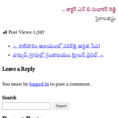
.. డాక్టర్ ఎన్ బి సుధాకర్ రెడ్డి
సైకాలజిస్టు
Post Views:
1,597
←
కాణిపాకం ఆలయంలో సరికొత్త ఆర్జిత సేవ!
వాట్సప్ గ్రూపుల్లో గ్రంథాలయం ట్రైలర్ వైరల్
→
Leave a Reply
You must be
logged in
to post a comment.
Search
Search