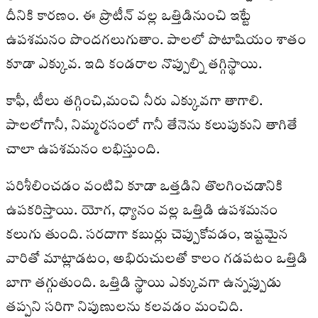
దీనికి కారణం. ఈ ప్రొటీన్‌ వల్ల ఒత్తిడినుంచి ఇట్టే
ఉపశమనం పొందగలుగుతాం. పాలలో పొటాషియం శాతం
కూడా ఎక్కువ. ఇది కండరాల నొప్పుల్ని తగ్గిస్థాయి.
కాఫీ, టీలు త‌గ్గించి,మంచి నీరు ఎక్కువగా తాగాలి.
పాల‌లోగానీ, నిమ్మ‌ర‌సంలో గానీ తేనెను క‌లుపుకుని తాగితే
చాలా ఉప‌శ‌మ‌నం ల‌భిస్తుంది.
ప‌రిశీలించ‌డం వంటివి కూడా ఒత్త‌డిని తొల‌గించ‌డానికి
ఉప‌క‌రిస్తాయి. యోగ, ధ్యానం వల్ల ఒత్తిడి ఉపశమనం
కలుగు తుంది. సరదాగా కబుర్లు చెప్పుకోవడం, ఇష్టమైన
వారితో మాట్లాడటం, అభిరుచులతో కాలం గడపటం ఒత్తిడి
బాగా తగ్గుతుంది. ఒత్తిడి స్థాయి ఎక్కువగా ఉన్నప్పుడు
తప్పని సరిగా నిపుణులను కలవడం మంచిది.