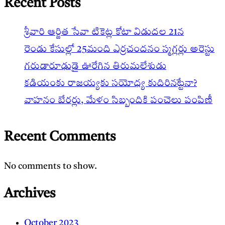
Recent Posts
శ్రీవారి ఆర్జిత సేవా టికెట్ల కోటా విడుదల 21న
రెండు కేసుల్లో 25మంది ఎర్రచందనం స్మగ్లర్లు అరెస్టు
గరుడారూఢుడై ఊరేగిన తిరుమలేశుడు
కడియంకు రాజయ్యకు సయోధ్య కుదిరినట్టేనా?
వాహ‌నం బేర‌ర్లు, మేళం సిబ్బందికి పంచెలు పంపిణీ
Recent Comments
No comments to show.
Archives
October 2023