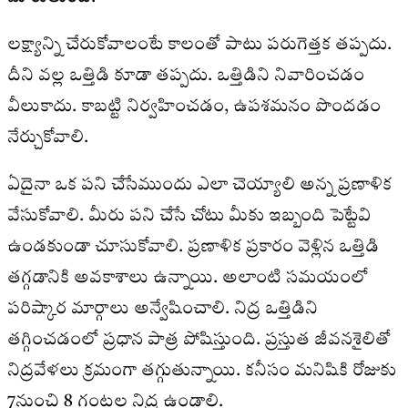
లక్ష్యాన్ని చేరుకోవాలంటే కాలంతో పాటు పరుగెత్తక తప్పదు.
దీని వల్ల ఒత్తిడి కూడా తప్పదు. ఒత్తిడిని నివారించడం
వీలుకాదు. కాబట్టి నిర్వహించడం, ఉపశమనం పొందడం
నేర్చుకోవాలి.
ఏదైనా ఒక పని చేసేముందు ఎలా చెయ్యాలి అన్న ప్రణాళిక
వేసుకోవాలి. మీరు పని చేసే చోటు మీకు ఇబ్బంది పెట్టేవి
ఉండకుండా చూసుకోవాలి. ప్రణాళిక ప్రకారం వెళ్లిన ఒత్తిడి
తగ్గడానికి అవకాశాలు ఉన్నాయి. అలాంటి సమయంలో
పరిష్కార మార్గాలు అన్వేషించాలి. నిద్ర ఒత్తిడిని
తగ్గించడంలో ప్రధాన పాత్ర పోషిస్తుంది. ప్రస్తుత జీవనశైలితో
నిద్రవేళలు క్రమంగా తగ్గుతున్నాయి. కనీసం మనిషికి రోజుకు
7నుంచి 8 గంటల నిద్ర ఉండాలి.