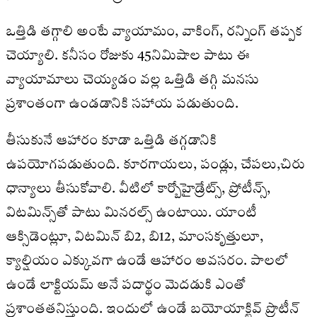
ఒత్తిడి తగ్గాలి అంటే వ్యాయామం, వాకింగ్, రన్నింగ్ తప్పక
చెయ్యాలి. కనీసం రోజుకు 45నిమిషాల పాటు ఈ
వ్యాయామాలు చెయ్యడం వల్ల ఒత్తిడి తగ్గి మనసు
ప్రశాంతంగా ఉండడానికి సహాయ పడుతుంది.
తీసుకునే ఆహారం కూడా ఒత్తిడి తగ్గడానికి
ఉపయోగపడుతుంది. కూరగాయలు, పండ్లు, చేపలు,చిరు
ధాన్యాలు తీసుకోవాలి. వీటిలో కార్బోహైడ్రేట్స్, ప్రోటీన్స్,
విటమిన్స్‌తో పాటు మినరల్స్ ఉంటాయి. యాంటీ
ఆక్సిడెంట్లూ, విటమిన్‌ బి2, బి12, మాంసకృత్తులూ,
క్యాల్షియం ఎక్కువగా ఉండే ఆహారం అవసరం. పాలలో
ఉండే లాక్టియమ్‌ అనే పదార్థం మెదడుకి ఎంతో
ప్రశాంతతనిస్తుంది. ఇందులో ఉండే బయోయాక్టివ్‌ ప్రొటీన్‌