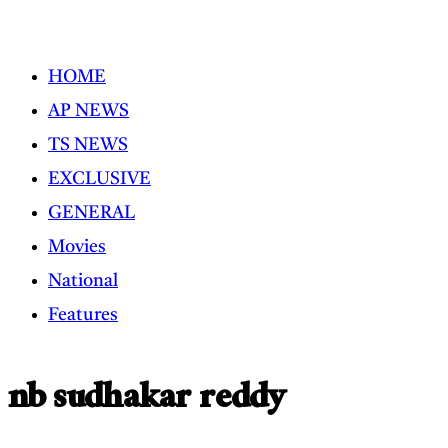
Skip
to
HOME
content
AP NEWS
TS NEWS
EXCLUSIVE
GENERAL
Movies
National
Features
nb sudhakar reddy