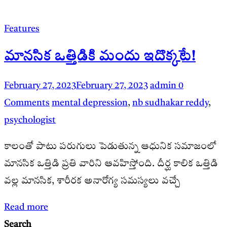
Features
మానసిక ఒత్తిడికి మందు ఇదొక్కటే!
February 27, 2023
February 27, 2023
admin
0
Comments
mental depression
,
nb sudhakar reddy
,
psychologist
కాలంతో పాటు పరుగులు పెడుతున్న ఆధునిక సమాజంలో
మానసిక ఒత్తిడి ప్రతి వారిని ఆవహిస్తోంది. దీర్ఘ కాలిక ఒత్తిడి
వల్ల మానసిక, శారీరక అనారోగ్య సమస్యలు వచ్చే
Read more
Search