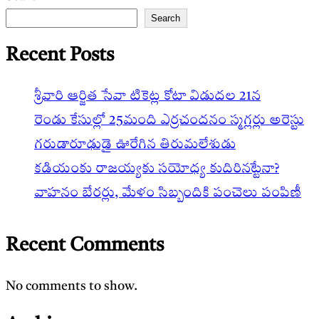
Search
Recent Posts
శ్రీవారి ఆర్జిత సేవా టికెట్ల కోటా విడుదల 21న
రెండు కేసుల్లో 25మంది ఎర్రచందనం స్మగ్లర్లు అరెస్టు
గరుడారూఢుడై ఊరేగిన తిరుమలేశుడు
కడియంకు రాజయ్యకు సయోధ్య కుదిరినట్టేనా?
వాహ‌నం బేర‌ర్లు, మేళం సిబ్బందికి పంచెలు పంపిణీ
Recent Comments
No comments to show.