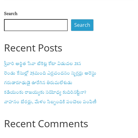
Search
Search
Recent Posts
శ్రీవారి ఆర్జిత సేవా టికెట్ల కోటా విడుదల 21న
రెండు కేసుల్లో 25మంది ఎర్రచందనం స్మగ్లర్లు అరెస్టు
గరుడారూఢుడై ఊరేగిన తిరుమలేశుడు
కడియంకు రాజయ్యకు సయోధ్య కుదిరినట్టేనా?
వాహ‌నం బేర‌ర్లు, మేళం సిబ్బందికి పంచెలు పంపిణీ
Recent Comments