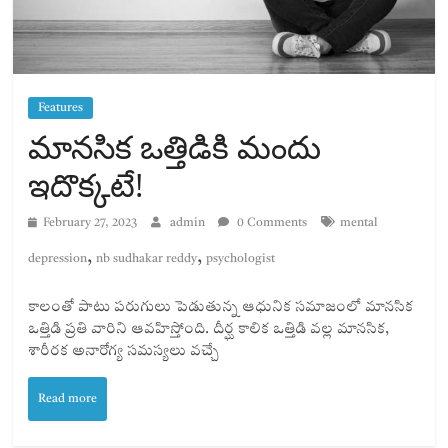
Features
మానసిక ఒత్తిడికి మందు
ఇదొక్కటే!
February 27, 2023
admin
0 Comments
mental
,
,
depression
nb sudhakar reddy
psychologist
కాలంతో పాటు పరుగులు పెడుతున్న ఆధునిక సమాజంలో మానసిక
ఒత్తిడి ప్రతి వారిని ఆవహిస్తోంది. దీర్ఘ కాలిక ఒత్తిడి వల్ల మానసిక,
శారీరక అనారోగ్య సమస్యలు వచ్చే
Read more