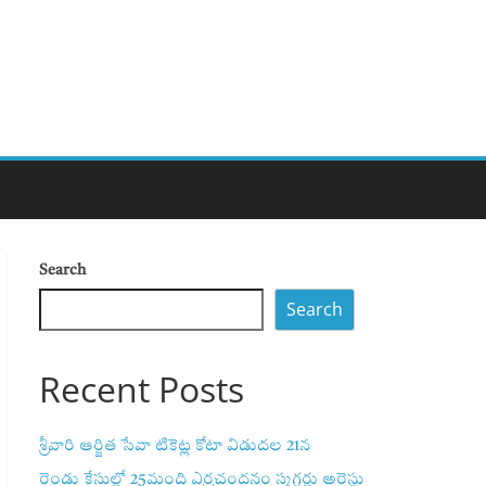
Search
Search
Recent Posts
శ్రీవారి ఆర్జిత సేవా టికెట్ల కోటా విడుదల 21న
రెండు కేసుల్లో 25మంది ఎర్రచందనం స్మగ్లర్లు అరెస్టు