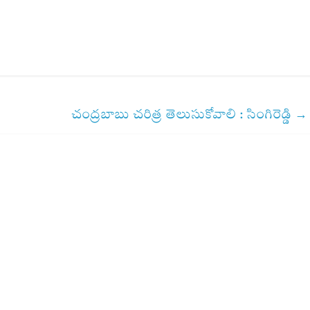
చంద్రబాబు చరిత్ర తెలుసుకోవాలి : సింగిరెడ్డి
→