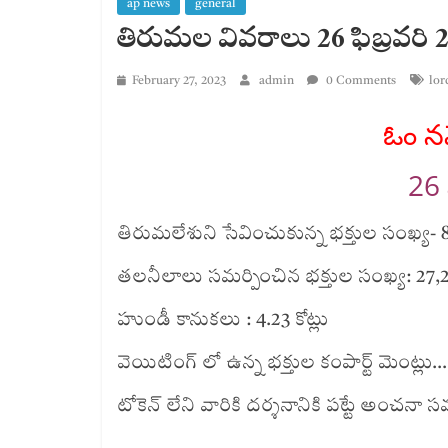
ap news
general
తిరుమల వివరాలు 26 ఫిబ్రవరి 
February 27, 2023
admin
0 Comments
lor
ఓం న
26 
తిరుమలేశుని సేవించుకున్న భక్తుల సంఖ్య- 8
తలనీలాలు సమర్పించిన భక్తుల సంఖ్య: 27,
హుండీ కానుకలు : 4.23 కోట్లు
వెయిటింగ్ లో ఉన్న భక్తుల కంపార్ట్ మెంట్లు…
టోకెన్ లేని వారికి దర్శనానికి పట్టే అ