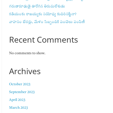
గరుడారూఢుడై ఊరేగిన తిరుమలేశుడు
కడియంకు రాజయ్యకు సయోధ్య కుదిరినట్టేనా?
వాహ‌నం బేర‌ర్లు, మేళం సిబ్బందికి పంచెలు పంపిణీ
Recent Comments
No comments to show.
Archives
October 2023
September 2023
April 2023
March 2023