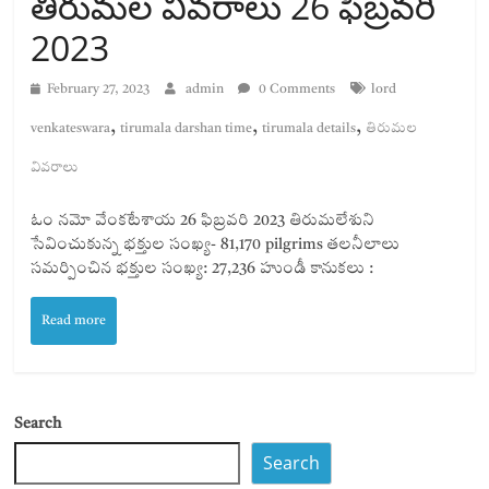
తిరుమల వివరాలు 26 ఫిబ్రవరి
2023
February 27, 2023
admin
0 Comments
lord
,
,
,
venkateswara
tirumala darshan time
tirumala details
తిరుమల
వివరాలు
ఓం నమో వేంకటేశాయ 26 ఫిబ్రవరి 2023 తిరుమలేశుని
సేవించుకున్న భక్తుల సంఖ్య- 81,170 pilgrims తలనీలాలు
సమర్పించిన భక్తుల సంఖ్య: 27,236 హుండీ కానుకలు :
Read more
Search
Search