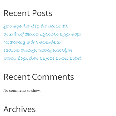
Recent Posts
శ్రీవారి ఆర్జిత సేవా టికెట్ల కోటా విడుదల 21న
రెండు కేసుల్లో 25మంది ఎర్రచందనం స్మగ్లర్లు అరెస్టు
గరుడారూఢుడై ఊరేగిన తిరుమలేశుడు
కడియంకు రాజయ్యకు సయోధ్య కుదిరినట్టేనా?
వాహ‌నం బేర‌ర్లు, మేళం సిబ్బందికి పంచెలు పంపిణీ
Recent Comments
No comments to show.
Archives