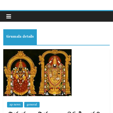
tirumala details
ap news
general