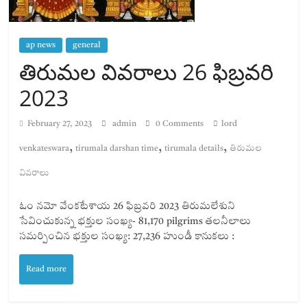
ap news
general
తిరుమల వివరాలు 26 ఫిబ్రవరి
2023
February 27, 2023
admin
0 Comments
lord
,
,
,
venkateswara
tirumala darshan time
tirumala details
తిరుమల
వివరాలు
ఓం నమో వేంకటేశాయ 26 ఫిబ్రవరి 2023 తిరుమలేశుని
సేవించుకున్న భక్తుల సంఖ్య- 81,170 pilgrims తలనీలాలు
సమర్పించిన భక్తుల సంఖ్య: 27,236 హుండీ కానుకలు :
Read more