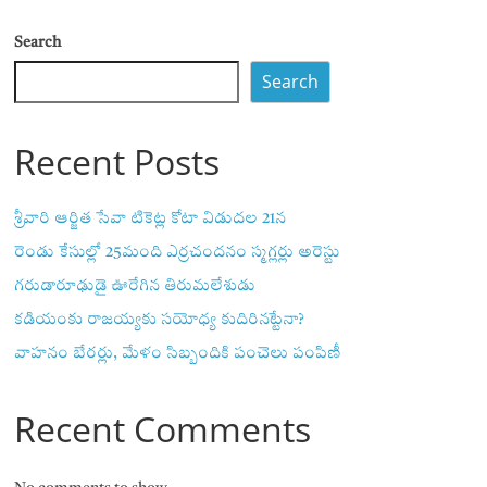
Search
Search
Recent Posts
శ్రీవారి ఆర్జిత సేవా టికెట్ల కోటా విడుదల 21న
రెండు కేసుల్లో 25మంది ఎర్రచందనం స్మగ్లర్లు అరెస్టు
గరుడారూఢుడై ఊరేగిన తిరుమలేశుడు
కడియంకు రాజయ్యకు సయోధ్య కుదిరినట్టేనా?
వాహ‌నం బేర‌ర్లు, మేళం సిబ్బందికి పంచెలు పంపిణీ
Recent Comments