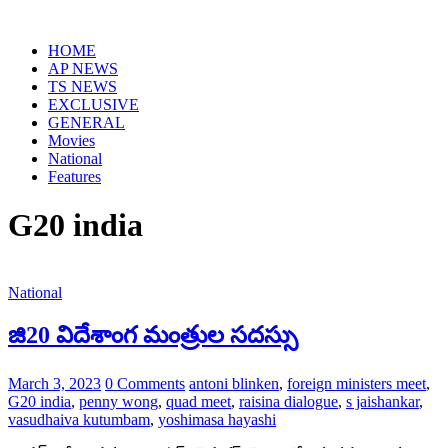
Skip
to
HOME
content
AP NEWS
TS NEWS
EXCLUSIVE
GENERAL
Movies
National
Features
G20 india
National
జి20 విదేశాంగ మంత్రుల సదస్సు
March 3, 2023
0 Comments
antoni blinken
,
foreign ministers meet
,
G20 india
,
penny wong
,
quad meet
,
raisina dialogue
,
s jaishankar
,
vasudhaiva kutumbam
,
yoshimasa hayashi