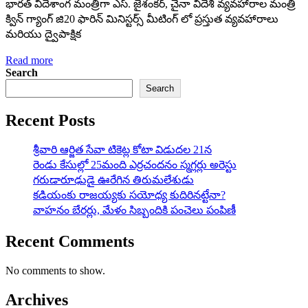
భారత్ విదేశాంగ మంత్రిగా ఎస్. జైశంకర్, చైనా విదేశి వ్యవహారాల మంత్రి
క్విన్ గ్యాంగ్ జి20 ఫారిన్ మినిస్టర్స్ మీటింగ్ లో ప్రస్తుత వ్యవహారాలు
మరియు ద్వైపాక్షిక
Read more
Search
Search
Recent Posts
శ్రీవారి ఆర్జిత సేవా టికెట్ల కోటా విడుదల 21న
రెండు కేసుల్లో 25మంది ఎర్రచందనం స్మగ్లర్లు అరెస్టు
గరుడారూఢుడై ఊరేగిన తిరుమలేశుడు
కడియంకు రాజయ్యకు సయోధ్య కుదిరినట్టేనా?
వాహ‌నం బేర‌ర్లు, మేళం సిబ్బందికి పంచెలు పంపిణీ
Recent Comments
No comments to show.
Archives