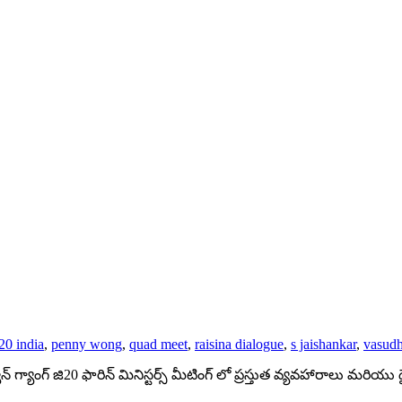
0 india
,
penny wong
,
quad meet
,
raisina dialogue
,
s jaishankar
,
vasud
్ గ్యాంగ్ జి20 ఫారిన్ మినిస్టర్స్ మీటింగ్ లో ప్రస్తుత వ్యవహారాలు మరియు ద్