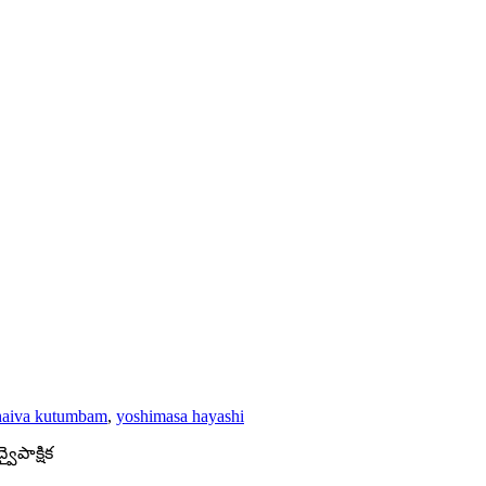
haiva kutumbam
,
yoshimasa hayashi
వైపాక్షిక