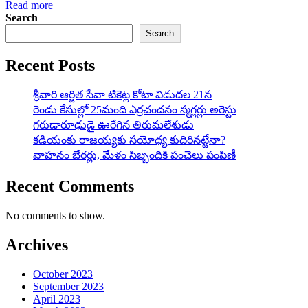
Read more
Search
Search
Recent Posts
శ్రీవారి ఆర్జిత సేవా టికెట్ల కోటా విడుదల 21న
రెండు కేసుల్లో 25మంది ఎర్రచందనం స్మగ్లర్లు అరెస్టు
గరుడారూఢుడై ఊరేగిన తిరుమలేశుడు
కడియంకు రాజయ్యకు సయోధ్య కుదిరినట్టేనా?
వాహ‌నం బేర‌ర్లు, మేళం సిబ్బందికి పంచెలు పంపిణీ
Recent Comments
No comments to show.
Archives
October 2023
September 2023
April 2023