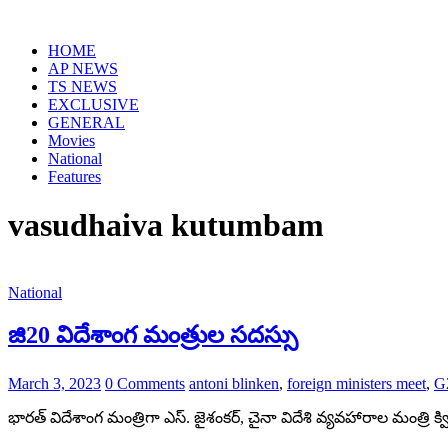
Skip
to
HOME
content
AP NEWS
TS NEWS
EXCLUSIVE
GENERAL
Movies
National
Features
vasudhaiva kutumbam
National
జి20 విదేశాంగ మంత్రుల సదస్సు
March 3, 2023
0 Comments
antoni blinken
,
foreign ministers meet
,
G2
భారత్ విదేశాంగ మంత్రిగా ఎస్. జైశంకర్, చైనా విదేశి వ్యవహారాల మంత్రి క్విన