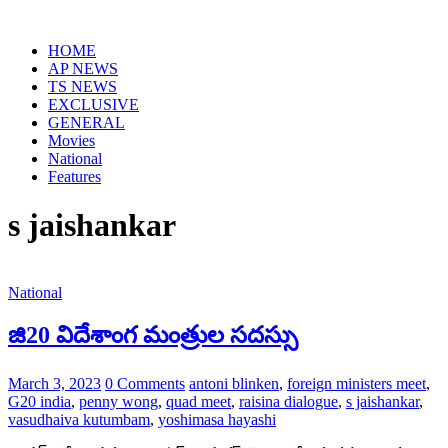
Skip
to
HOME
content
AP NEWS
TS NEWS
EXCLUSIVE
GENERAL
Movies
National
Features
s jaishankar
National
జి20 విదేశాంగ మంత్రుల సదస్సు
March 3, 2023
0 Comments
antoni blinken
,
foreign ministers meet
,
G20 india
,
penny wong
,
quad meet
,
raisina dialogue
,
s jaishankar
,
vasudhaiva kutumbam
,
yoshimasa hayashi