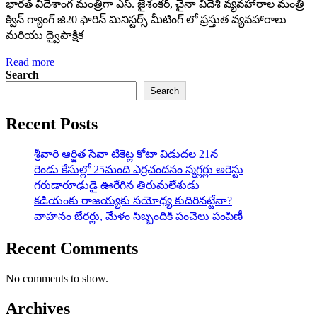
భారత్ విదేశాంగ మంత్రిగా ఎస్. జైశంకర్, చైనా విదేశి వ్యవహారాల మంత్రి
క్విన్ గ్యాంగ్ జి20 ఫారిన్ మినిస్టర్స్ మీటింగ్ లో ప్రస్తుత వ్యవహారాలు
మరియు ద్వైపాక్షిక
Read more
Search
Search
Recent Posts
శ్రీవారి ఆర్జిత సేవా టికెట్ల కోటా విడుదల 21న
రెండు కేసుల్లో 25మంది ఎర్రచందనం స్మగ్లర్లు అరెస్టు
గరుడారూఢుడై ఊరేగిన తిరుమలేశుడు
కడియంకు రాజయ్యకు సయోధ్య కుదిరినట్టేనా?
వాహ‌నం బేర‌ర్లు, మేళం సిబ్బందికి పంచెలు పంపిణీ
Recent Comments
No comments to show.
Archives